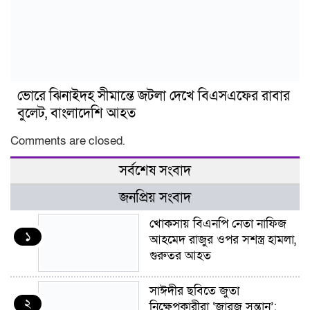
ভোরে ঝিনাইদহ সীমান্তে জটলা দেখে বিএসএফের রাবার
বুলেট, বাংলাদেশি আহত
Comments are closed.
সর্বশেষ সংবাদ
জনপ্রিয় সংবাদ
খোকসায় বিএনপি নেতা নাফিজ
১
আহমেদ রাজুর ওপর সশস্ত্র হামলা,
গুরুতর আহত
সাঈদীর ছবিতে জুতা
২
নিক্ষেপকারীরা ‘জারজ সন্তান’: