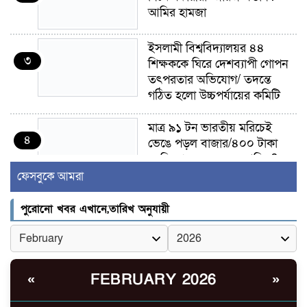
আমির হামজা
ইসলামী বিশ্ববিদ্যালয়র ৪৪
৩
শিক্ষককে ঘিরে দেশব্যাপী গোপন
তৎপরতার অভিযোগ/ তদন্তে
গঠিত হলো উচ্চপর্যায়ের কমিটি
মাত্র ৯১ টন ভারতীয় মরিচেই
৪
ভেঙে পড়ল বাজার/৪০০ টাকা
কেজি দাম কে ধরে রেখেছিল?
ফেসবুকে আমরা
জুলাই আন্দোলন ছিল সম্মিলিত,
৫
লক্ষ্য হওয়া উচিত ঐক্য ও
পুরোনো খবর এখানে,তারিখ অনুযায়ী
রাষ্ট্রগঠন
ভোরে ঝিনাইদহ সীমান্তে জটলা
৬
দেখে বিএসএফের রাবার বুলেট,
FEBRUARY 2026
«
»
বাংলাদেশি আহত