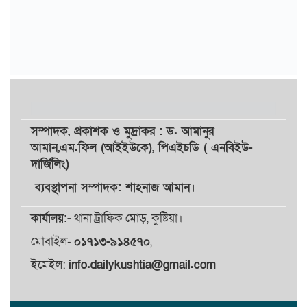
সম্পাদক,
প্রকাশক
ও
মুদ্রাকর
: ড. আমানুর
আমান,
এম.ফিল (আইইউকে), পিএইচডি ( এনবিইউ-
দার্জিলিং)
ব্যবস্থাপনা সম্পাদক: শাহনাজ আমান।
কার্যালয়:-
থানা ট্রাফিক মোড়, কুষ্টিয়া।
মোবাইল-
০১৭১৩-৯১৪৫৭০
,
ইমেইল:
info.dailykushtia@gmail.com