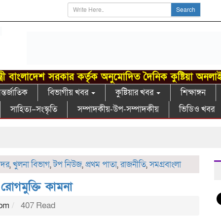
Search
্ত্রী বাংলাদেশ সরকার কর্তৃক অনুমোদিত দৈনিক কুষ্টিয়া অনলা
্তর্জাতিক
বিভাগীয় খবর
কুষ্টিয়ার খবর
শিক্ষাঙ্গন
সাহিত্য–সংস্কৃতি
সম্পাদকীয়-উপ-সম্পাদকীয়
ভিডিও খবর
 সদর
,
খুলনা বিভাগ
,
টপ নিউজ
,
প্রথম পাতা
,
রাজনীতি
,
সমগ্রবাংলা
রোগমুক্তি কামনা
 pm
407 Read