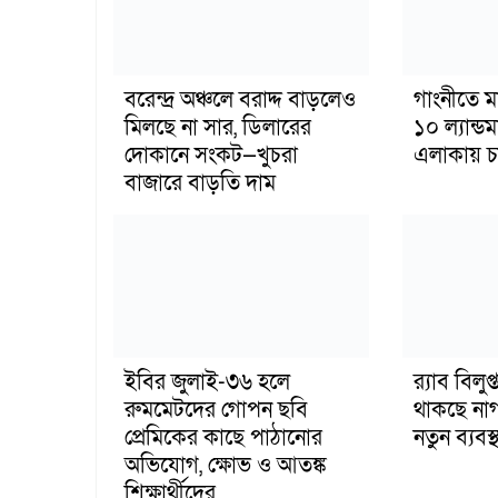
বরেন্দ্র অঞ্চলে বরাদ্দ বাড়লেও
গাংনীতে ম
মিলছে না সার, ডিলারের
১০ ল্যান্ড
দোকানে সংকট—খুচরা
এলাকায় চাঞ
বাজারে বাড়তি দাম
ইবির জুলাই-৩৬ হলে
র‍্যাব বিল
রুমমেটদের গোপন ছবি
থাকছে না
প্রেমিকের কাছে পাঠানোর
নতুন ব্যবস্থ
অভিযোগ, ক্ষোভ ও আতঙ্ক
শিক্ষার্থীদের