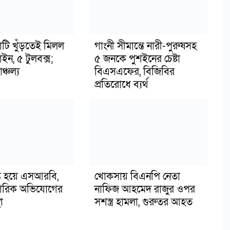
াটি খুঁড়তেই মিলল
গাংনী সীমান্তে নারী-পুরুষসহ
মাইন, ৫ টুলবক্স;
৫ জনকে পুশইনের চেষ্টা
্চল্য
বিএসএফের, বিজিবির
প্রতিরোধে ব্যর্থ
ুপ্ত হয়ে এসআরবি,
খোকসায় বিএনপি নেতা
গরিক অভিযোগের
নাফিজ আহমেদ রাজুর ওপর
া
সশস্ত্র হামলা, গুরুতর আহত