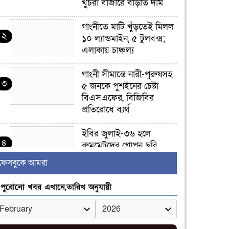
খুচরা বাজারে বাড়তি দাম
গাংনীতে মাটি খুঁড়তেই মিলল
২
১০ ল্যান্ডমাইন, ৫ টুলবক্স;
এলাকায় চাঞ্চল্য
গাংনী সীমান্তে নারী-পুরুষসহ
৩
৫ জনকে পুশইনের চেষ্টা
বিএসএফের, বিজিবির
প্রতিরোধে ব্যর্থ
ইবির জুলাই-৩৬ হলে
৪
রুমমেটদের গোপন ছবি
প্রেমিকের কাছে পাঠানোর
ফেসবুকে আমরা
অভিযোগ, ক্ষোভ ও আতঙ্ক
িক্ষার্থীদের
পুরোনো খবর এখানে,তারিখ অনুযায়ী
র‍্যাব বিলুপ্ত হয়ে এসআরবি,
৫
থাকছে নাগরিক অভিযোগের
নতুন ব্যবস্থা