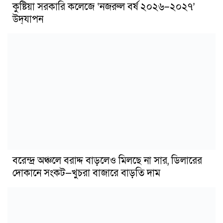
কুষ্টিয়া সরকারি কলেজে ‘নজরুল বর্ষ ২০২৬–২০২৭’
উদ্‌যাপন
বরেন্দ্র অঞ্চলে বরাদ্দ বাড়লেও মিলছে না সার, ডিলারের
দোকানে সংকট—খুচরা বাজারে বাড়তি দাম