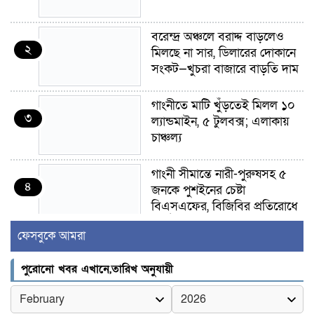
বরেন্দ্র অঞ্চলে বরাদ্দ বাড়লেও
২
মিলছে না সার, ডিলারের দোকানে
সংকট—খুচরা বাজারে বাড়তি দাম
গাংনীতে মাটি খুঁড়তেই মিলল ১০
৩
ল্যান্ডমাইন, ৫ টুলবক্স; এলাকায়
চাঞ্চল্য
গাংনী সীমান্তে নারী-পুরুষসহ ৫
৪
জনকে পুশইনের চেষ্টা
বিএসএফের, বিজিবির প্রতিরোধে
ব্যর্থ
ফেসবুকে আমরা
ইবির জুলাই-৩৬ হলে
৫
পুরোনো খবর এখানে,তারিখ অনুযায়ী
রুমমেটদের গোপন ছবি প্রেমিকের
কাছে পাঠানোর অভিযোগ, ক্ষোভ
ও আতঙ্ক শিক্ষার্থীদের