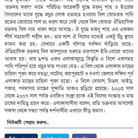
‘রক্তদহ দরগা’ নামে পরিচিত আরেকটি যুদ্ধে মজনু শাহ ও ইংরেজ
সৈন্যদের মাঝে যুদ্ধে প্রচুর লোক হতাহত হওয়ায় বিল ভোমরার পানি
রক্তের জোয়ারে লাল রং ধারণ করে সেই থেকে বিল ভোমরা ঐতিহাসিক
রক্তদহ বিল নাম ধারণ করে আসছে। ঐ যুদ্ধে মজনু শাহ এর একজন
শীর্ষ সহযোগী শহীদ হন। তার লাশ ঐ বিলের মধ্যেই একটু উঁচু স্থানে
দাফন করা হয়। সেখানে একটি বটগাছ সর্বক্ষণ দাঁড়িয়ে আছে।
ঐতিহাসিক রক্তদহ বিল ফাল্গুনের শুরুতে চারপাশে ইরি-বোরো ধানের
আবাদ হয়। প্রায় ৯শত একর এলাকাজুড়ে বিস্তৃতি এ বিলে একসময়
পানি পরিপূর্ণ হয়ে প্রচুর মাছ পাওয়া যেত। এ বিল থেকে এলাকায় মাছের
চাহিদা পূরণ করে বগুড়া, নাটোর, জয়পুরহাট ও নওগাঁ জেলার দক্ষিণ পূর্ব
এলাকার মাছের চাহিদা পূরণ হতো। এ বিলে বোয়াল, চিতল, আইড়,
গজার, পবদাসহ মাছের সুক্ষাতি আজও ছড়িয়ে রয়েছে। ২০০৩ সাল
থেকে ২০০৭ সাল পর্যন্ত এনজিও সংস্থা ব্র্যাক এই বিলের সংস্কার ও মাছ
চাষের দায়িত্ব গ্রহণ করে। এলাকাবাসীরা বলেন, প্রতি শুক্রবার আসলেই
সকাল থেকে সন্ধ্যা পর্যন্ত দর্শনার্থীরা এখানে ভীড় জমান।
নিউজটি শেয়ার করুন..