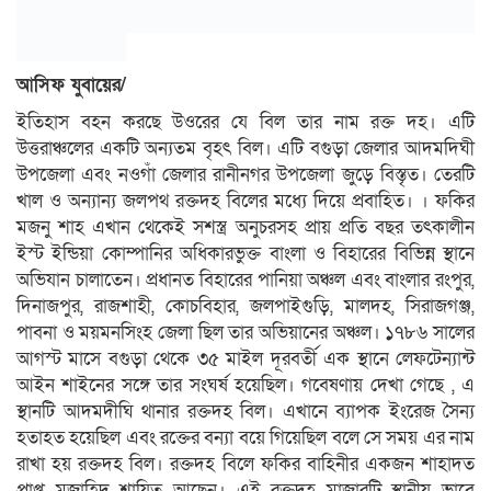
আসিফ যুবায়ের/
ইতিহাস বহন করছে উওরের যে বিল তার নাম রক্ত দহ। এটি
উত্তরাঞ্চলের একটি অন্যতম বৃহৎ বিল। এটি বগুড়া জেলার আদমদিঘী
উপজেলা এবং নওগাঁ জেলার রানীনগর উপজেলা জুড়ে বিস্তৃত। তেরটি
খাল ও অন্যান্য জলপথ রক্তদহ বিলের মধ্যে দিয়ে প্রবাহিত। । ফকির
মজনু শাহ এখান থেকেই সশস্ত্র অনুচরসহ প্রায় প্রতি বছর তৎকালীন
ইস্ট ইন্ডিয়া কোম্পানির অধিকারভুক্ত বাংলা ও বিহারের বিভিন্ন স্থানে
অভিযান চালাতেন। প্রধানত বিহারের পানিয়া অঞ্চল এবং বাংলার রংপুর,
দিনাজপুর, রাজশাহী, কোচবিহার, জলপাইগুড়ি, মালদহ, সিরাজগঞ্জ,
পাবনা ও ময়মনসিংহ জেলা ছিল তার অভিয়ানের অঞ্চল। ১৭৮৬ সালের
আগস্ট মাসে বগুড়া থেকে ৩৫ মাইল দূরবর্তী এক স্থানে লেফটেন্যান্ট
আইন শাইনের সঙ্গে তার সংঘর্ষ হয়েছিল। গবেষণায় দেখা গেছে , এ
স্থানটি আদমদীঘি থানার রক্তদহ বিল। এখানে ব্যাপক ইংরেজ সৈন্য
হতাহত হয়েছিল এবং রক্তের বন্যা বয়ে গিয়েছিল বলে সে সময় এর নাম
রাখা হয় রক্তদহ বিল। রক্তদহ বিলে ফকির বাহিনীর একজন শাহাদত
প্রাপ্ত মুজাহিদ শায়িত আছেন। এই রক্তদহ মাজারটি স্থানীয় ভাবে