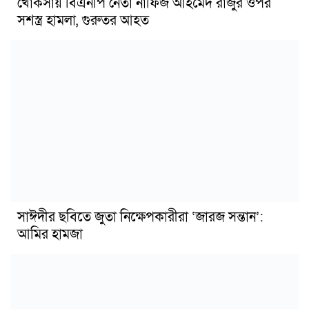
খোকসায় বিএনপি নেতা নাফিজ আহমেদ রাজুর ওপর
সশস্ত্র হামলা, গুরুতর আহত
সাঈদীর ছবিতে জুতা নিক্ষেপকারীরা ‘জারজ সন্তান’:
আমির হামজা