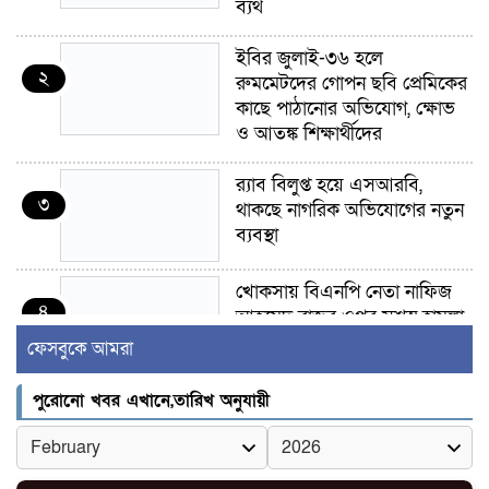
ব্যর্থ
ইবির জুলাই-৩৬ হলে
২
রুমমেটদের গোপন ছবি প্রেমিকের
কাছে পাঠানোর অভিযোগ, ক্ষোভ
ও আতঙ্ক শিক্ষার্থীদের
র‍্যাব বিলুপ্ত হয়ে এসআরবি,
৩
থাকছে নাগরিক অভিযোগের নতুন
ব্যবস্থা
খোকসায় বিএনপি নেতা নাফিজ
৪
আহমেদ রাজুর ওপর সশস্ত্র হামলা,
গুরুতর আহত
ফেসবুকে আমরা
সাঈদীর ছবিতে জুতা
পুরোনো খবর এখানে,তারিখ অনুযায়ী
৫
নিক্ষেপকারীরা ‘জারজ সন্তান’:
আমির হামজা