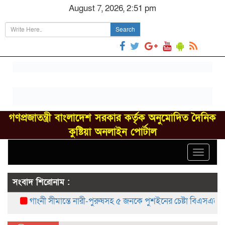
August 7, 2026, 2:51 pm
Search
গণপ্রজাতন্ত্রী বাংলাদেশ সরকার কর্তৃক অনুমোদিত দৈনিক
কুষ্টিয়া অনলাইন পোর্টাল
Toggle
navigat
সংবাদ শিরোনাম :
গাংনী সীমান্তে নারী-পুরুষসহ ৫ জনকে পুশইনের চেষ্টা বিএসএফের, বিজি