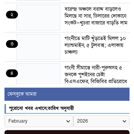
বরেন্দ্র অঞ্চলে বরাদ্দ বাড়লেও
২
মিলছে না সার, ডিলারের দোকানে
সংকট—খুচরা বাজারে বাড়তি দাম
গাংনীতে মাটি খুঁড়তেই মিলল ১০
৩
ল্যান্ডমাইন, ৫ টুলবক্স; এলাকায়
চাঞ্চল্য
গাংনী সীমান্তে নারী-পুরুষসহ ৫
৪
জনকে পুশইনের চেষ্টা
বিএসএফের, বিজিবির প্রতিরোধে
ব্যর্থ
ফেসবুকে আমরা
ইবির জুলাই-৩৬ হলে
৫
পুরোনো খবর এখানে,তারিখ অনুযায়ী
রুমমেটদের গোপন ছবি প্রেমিকের
কাছে পাঠানোর অভিযোগ, ক্ষোভ
ও আতঙ্ক শিক্ষার্থীদের