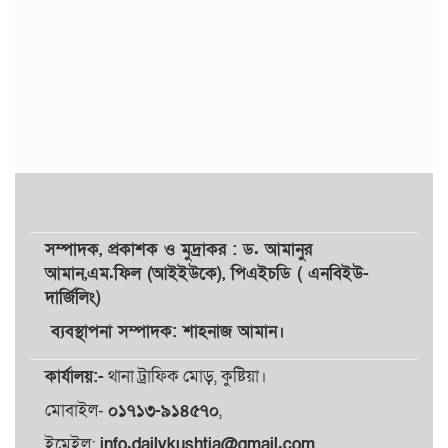
সম্পাদক,
প্রকাশক
ও
মুদ্রাকর
: ড. আমানুর
আমান,
এম.ফিল (আইইউকে), পিএইচডি ( এনবিইউ-
দার্জিলিং)
ব্যবস্থাপনা সম্পাদক: শাহনাজ আমান।
কার্যালয়:-
থানা ট্রাফিক মোড়, কুষ্টিয়া।
মোবাইল-
০১৭১৩-৯১৪৫৭০
,
ইমেইল:
info.dailykushtia@gmail.com