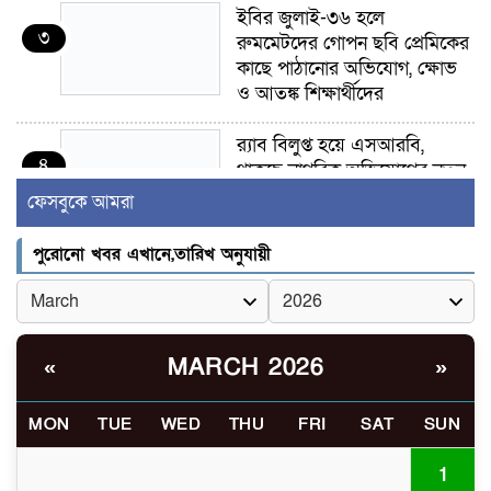
ইবির জুলাই-৩৬ হলে
৩
রুমমেটদের গোপন ছবি প্রেমিকের
কাছে পাঠানোর অভিযোগ, ক্ষোভ
ও আতঙ্ক শিক্ষার্থীদের
র‍্যাব বিলুপ্ত হয়ে এসআরবি,
৪
থাকছে নাগরিক অভিযোগের নতুন
ব্যবস্থা
ফেসবুকে আমরা
খোকসায় বিএনপি নেতা নাফিজ
পুরোনো খবর এখানে,তারিখ অনুযায়ী
৫
আহমেদ রাজুর ওপর সশস্ত্র হামলা,
গুরুতর আহত
সাঈদীর ছবিতে জুতা
MARCH 2026
«
»
৬
নিক্ষেপকারীরা ‘জারজ সন্তান’:
আমির হামজা
MON
TUE
WED
THU
FRI
SAT
SUN
ইসলামী বিশ্ববিদ্যালয়র ৪৪
1
৭