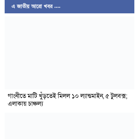
এ জাতীয় আরো খবর ....
গাংনীতে মাটি খুঁড়তেই মিলল ১০ ল্যান্ডমাইন, ৫ টুলবক্স;
এলাকায় চাঞ্চল্য