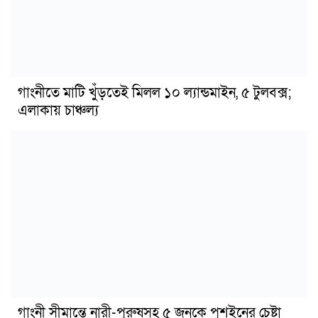
গাংনীতে মাটি খুঁড়তেই মিলল ১০ ল্যান্ডমাইন, ৫ টুলবক্স;
এলাকায় চাঞ্চল্য
গাংনী সীমান্তে নারী-পুরুষসহ ৫ জনকে পুশইনের চেষ্টা