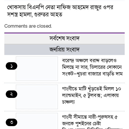
খোকসায় বিএনপি নেতা নাফিজ আহমেদ রাজুর ওপর
সশস্ত্র হামলা, গুরুতর আহত
Comments are closed.
সর্বশেষ সংবাদ
জনপ্রিয় সংবাদ
বরেন্দ্র অঞ্চলে বরাদ্দ বাড়লেও
১
মিলছে না সার, ডিলারের দোকানে
সংকট—খুচরা বাজারে বাড়তি দাম
গাংনীতে মাটি খুঁড়তেই মিলল ১০
২
ল্যান্ডমাইন, ৫ টুলবক্স; এলাকায়
চাঞ্চল্য
গাংনী সীমান্তে নারী-পুরুষসহ ৫
৩
জনকে পুশইনের চেষ্টা