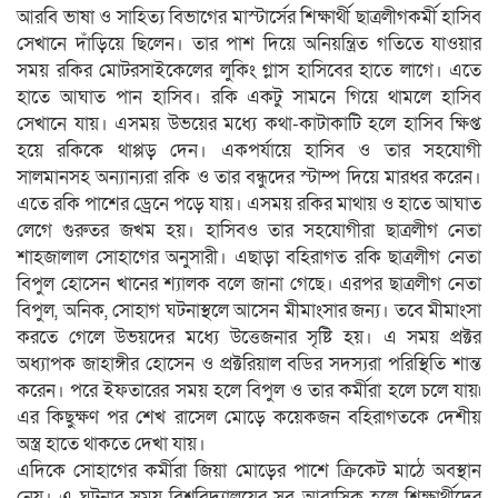
আরবি ভাষা ও সাহিত্য বিভাগের মাস্টার্সের শিক্ষার্থী ছাত্রলীগকর্মী হাসিব
সেখানে দাঁড়িয়ে ছিলেন। তার পাশ দিয়ে অনিয়ন্ত্রিত গতিতে যাওয়ার
সময় রকির মোটরসাইকেলের লুকিং গ্লাস হাসিবের হাতে লাগে। এতে
হাতে আঘাত পান হাসিব। রকি একটু সামনে গিয়ে থামলে হাসিব
সেখানে যায়। এসময় উভয়ের মধ্যে কথা-কাটাকাটি হলে হাসিব ক্ষিপ্ত
হয়ে রকিকে থাপ্পড় দেন। একপর্যায়ে হাসিব ও তার সহযোগী
সালমানসহ অন্যান্যরা রকি ও তার বন্ধুদের স্টাম্প দিয়ে মারধর করেন।
এতে রকি পাশের ড্রেনে পড়ে যায়। এসময় রকির মাথায় ও হাতে আঘাত
লেগে গুরুতর জখম হয়। হাসিবও তার সহযোগীরা ছাত্রলীগ নেতা
শাহজালাল সোহাগের অনুসারী। এছাড়া বহিরাগত রকি ছাত্রলীগ নেতা
বিপুল হোসেন খানের শ্যালক বলে জানা গেছে। এরপর ছাত্রলীগ নেতা
বিপুল, অনিক, সোহাগ ঘটনাস্থলে আসেন মীমাংসার জন্য। তবে মীমাংসা
করতে গেলে উভয়দের মধ্যে উত্তেজনার সৃষ্টি হয়। এ সময় প্রক্টর
অধ্যাপক জাহাঙ্গীর হোসেন ও প্রক্টরিয়াল বডির সদস্যরা পরিস্থিতি শান্ত
করেন। পরে ইফতারের সময় হলে বিপুল ও তার কর্মীরা হলে চলে যায়৷
এর কিছুক্ষণ পর শেখ রাসেল মোড়ে কয়েকজন বহিরাগতকে দেশীয়
অস্ত্র হাতে থাকতে দেখা যায়।
এদিকে সোহাগের কর্মীরা জিয়া মোড়ের পাশে ক্রিকেট মাঠে অবস্থান
নেয়। এ ঘটনার সময় বিশ্ববিদ্যালয়ের সব আবাসিক হলে শিক্ষার্থীদের