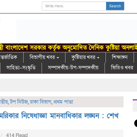
Search
্ত্রী বাংলাদেশ সরকার কর্তৃক অনুমোদিত দৈনিক কুষ্টিয়া অনলা
্তর্জাতিক
বিভাগীয় খবর
কুষ্টিয়ার খবর
শিক্ষাঙ্গন
সাহিত্য–সংস্কৃতি
সম্পাদকীয়-উপ-সম্পাদকীয়
ভিডিও খবর
খ
তীয়
,
টপ নিউজ
,
ঢাকা বিভাগ
,
প্রথম পাতা
মেরিকার নিষেধাজ্ঞা মানবাধিকার লঙ্ঘন : শেখ
414 Read