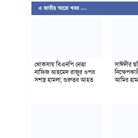
এ জাতীয় আরো খবর ....
খোকসায় বিএনপি নেতা
সাঈদীর ছ
নাফিজ আহমেদ রাজুর ওপর
নিক্ষেপকার
সশস্ত্র হামলা, গুরুতর আহত
আমির হাম