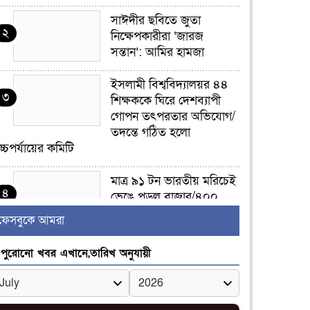
সাঈদীর ছবিতে জুতা
২
নিক্ষেপকারীরা ‘জারজ
সন্তান’: আমির হামজা
ইসলামী বিশ্ববিদ্যালয়র ৪৪
৩
শিক্ষককে ঘিরে দেশব্যাপী
গোপন তৎপরতার অভিযোগ/
তদন্তে গঠিত হলো
চ্চপর্যায়ের কমিটি
মাত্র ৯১ টন ভারতীয় মরিচেই
৪
ভেঙে পড়ল বাজার/৪০০
টাকা কেজি দাম কে ধরে
ফেসবুকে আমরা
েখেছিল?
পুরোনো খবর এখানে,তারিখ অনুযায়ী
জুলাই আন্দোলন ছিল
৫
সম্মিলিত, লক্ষ্য হওয়া উচিত
ঐক্য ও রাষ্ট্রগঠন