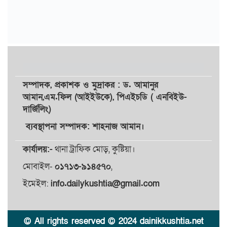
সম্পাদক,
প্রকাশক
ও
মুদ্রাকর
: ড. আমানুর
আমান,
এম.ফিল (আইইউকে), পিএইচডি ( এনবিইউ-
দার্জিলিং)
ব্যবস্থাপনা সম্পাদক: শাহনাজ আমান।
কার্যালয়:-
থানা ট্রাফিক মোড়, কুষ্টিয়া।
মোবাইল-
০১৭১৩-৯১৪৫৭০
,
ইমেইল:
info.dailykushtia@gmail.com
© All rights reserved © 2024 dainikkushtia.net