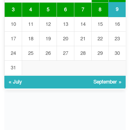
আমির হামজা
9
3
4
5
6
7
8
ইসলামী বিশ্ববিদ্যালয়র ৪৪
10
11
12
13
14
15
16
৮
শিক্ষককে ঘিরে দেশব্যাপী গোপন
তৎপরতার অভিযোগ/ তদন্তে
17
18
19
20
21
22
23
গঠিত হলো উচ্চপর্যায়ের কমিটি
24
25
26
27
28
29
30
মাত্র ৯১ টন ভারতীয় মরিচেই
৯
ভেঙে পড়ল বাজার/৪০০ টাকা
31
কেজি দাম কে ধরে রেখেছিল?
« July
September »
জুলাই আন্দোলন ছিল সম্মিলিত,
১০
লক্ষ্য হওয়া উচিত ঐক্য ও
রাষ্ট্রগঠন