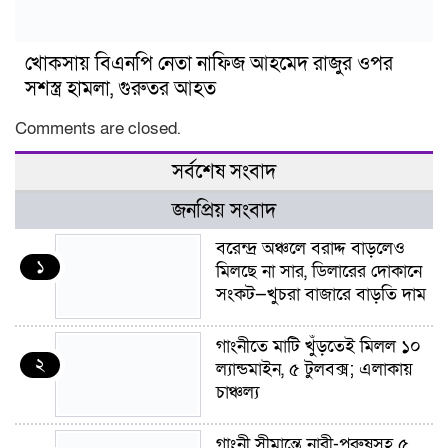
খোকসায় বিএনপি নেতা নাফিজ আহমেদ রাজুর ওপর
সশস্ত্র হামলা, গুরুতর আহত
Comments are closed.
সর্বশেষ সংবাদ
জনপ্রিয় সংবাদ
বরেন্দ্র অঞ্চলে বরাদ্দ বাড়লেও
১
মিলছে না সার, ডিলারের দোকানে
সংকট—খুচরা বাজারে বাড়তি দাম
গাংনীতে মাটি খুঁড়তেই মিলল ১০
২
ল্যান্ডমাইন, ৫ টুলবক্স; এলাকায়
চাঞ্চল্য
গাংনী সীমান্তে নারী-পুরুষসহ ৫