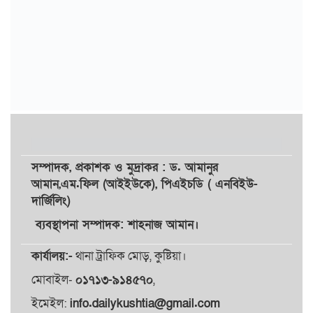
সম্পাদক,
প্রকাশক
ও
মুদ্রাকর
: ড. আমানুর
আমান,
এম.ফিল (আইইউকে), পিএইচডি ( এনবিইউ-
দার্জিলিং)
ব্যবস্থাপনা সম্পাদক: শাহনাজ আমান।
কার্যালয়:-
থানা ট্রাফিক মোড়, কুষ্টিয়া।
মোবাইল-
০১৭১৩-৯১৪৫৭০
,
ইমেইল:
info.dailykushtia@gmail.com