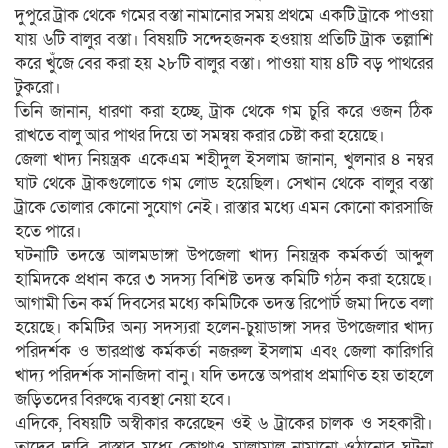
দুপুরে ট্রাক থেকে গমের বস্তা নামানোর সময় প্রথমে একটি ট্রাকে পাওয়া
যায় ৬টি বালুর বস্তা। বিষয়টি সন্দেহজনক হওয়ায় প্রতিটি ট্রাক তল্লাশি
করে খুঁজে বের করা হয় ২৮টি বালুর বস্তা। পাওয়া যায় ৪টি বড় পাথরের
টুকরো।
তিনি জানান, ধারণা করা হচ্ছে, ট্রাক থেকে গম চুরি করে ওজন ঠিক
রাখতে বালু আর পাথর দিয়ে তা সমন্বয় করার চেষ্টা করা হয়েছে।
জেলা খাদ্য নিয়ন্ত্রক একেএম শহীদুল ইসলাম জানান, খুলনার ৪ নম্বর
ঘাট থেকে ট্রাকগুলোতে গম লোড হয়েছিল। সেখান থেকে বালুর বস্তা
ট্রাকে তোলার কোনো সুযোগ নেই। রাস্তার মধ্যে এমন কোনো কারসাজি
হতে পারে।
ঘটনাটি তদন্তে আলমডাঙ্গা উপজেলা খাদ্য নিয়ন্ত্রক কর্মকর্তা আব্দুল
হামিদকে প্রধান করে ৩ সদস্য বিশিষ্ট তদন্ত কমিটি গঠন করা হয়েছে।
আগামী তিন কর্ম দিবসের মধ্যে কমিটিকে তদন্ত রিপোর্ট জমা দিতে বলা
হয়েছে। কমিটির অন্য সদস্যরা হলেন-চুয়াডাঙ্গা সদর উপজেলার খাদ্য
পরিদর্শক ও ভারপ্রাপ্ত কর্মকর্তা নজরুল ইসলাম এবং জেলা কারিগরি
খাদ্য পরিদর্শক সানজিদা বানু। যদি তদন্তে অপরাধ প্রমাণিত হয় তাহলে
জড়িতদের বিরুদ্ধে ব্যবস্থা নেয়া হবে।
এদিকে, বিষয়টি অস্বীকার করেছেন ওই ৬ ট্রাকের চালক ও সহকারী।
তাদের দাবি, রাস্তার মধ্যে কোথাও মালামাল নামানো-ওঠানোর ঘটনা