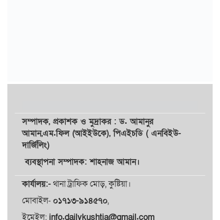
সম্পাদক,
প্রকাশক
ও
মুদ্রাকর
: ড. আমানুর
আমান,
এম.ফিল (আইইউকে), পিএইচডি ( এনবিইউ-
দার্জিলিং)
ব্যবস্থাপনা সম্পাদক: শাহনাজ আমান।
কার্যালয়:-
থানা ট্রাফিক মোড়, কুষ্টিয়া।
মোবাইল-
০১৭১৩-৯১৪৫৭০
,
ইমেইল:
info.dailykushtia@gmail.com