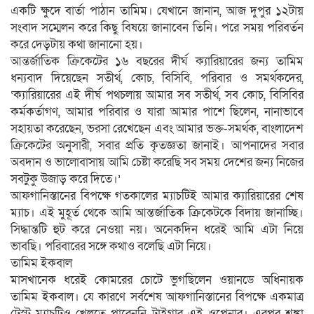
একটি ক্ষুদে বার্তা পাঠান তামিম। যেখানে জানান, আজ দুপুর ১২টায়
সংবাদ সম্মেলন করে কিছু বিষয়ে জানাবেন তিনি। পরে সময় পরিবর্তন
করে দেড়টায় কথা জানানো হয়।
আন্তর্জাতিক ক্রিকেটের ১৬ বছরের দীর্ঘ ক্যারিয়ারের জন্য তামিম
ধন্যবাদ দিয়েছেন সতীর্থ, কোচ, বিসিবি, পরিবার ও সমর্থকদের,
‘ক্যারিয়ারের এই দীর্ঘ পথচলায় আমার সব সতীর্থ, সব কোচ, বিসিবির
কর্মকর্তাগণ, আমার পরিবার ও যারা আমার পাশে ছিলেন, নানাভাবে
সহায়তা করেছেন, ভরসা রেখেছেন এবং আমার ভক্ত-সমর্থক, বাংলাদেশ
ক্রিকেটের অনুসারী, সবার প্রতি কৃতজ্ঞতা জানাই। আপনাদের সবার
অবদান ও ভালোবাসায় আমি চেষ্টা করেছি সব সময় দেশের জন্য নিজের
সবটুকু উজাড় করে দিতে।’
আফগানিস্তানের বিপক্ষে গতকালের ম্যাচটিই আমার ক্যারিয়ারের শেষ
ম্যাচ। এই মুহূর্ত থেকে আমি আন্তর্জাতিক ক্রিকেটকে বিদায় জানাচ্ছি।
সিদ্ধান্তটি হুট করে নেওয়া নয়। অনেকদিন ধরেই আমি এটা নিয়ে
ভাবছি। পরিবারের সঙ্গে কথাও বলেছি এটা নিয়ে।
তামিম ইকবাল
মাসখানেক ধরেই কোমরের চোটে ভুগছিলেন ওয়ানডে অধিনায়ক
তামিম ইকবাল। যে কারণে সর্বশেষ আফগানিস্তানের বিপক্ষে একমাত্র
টেস্ট ম্যাচটিও খেলতে পারেননি টাইগার এই ওপেনার। এরপর শঙ্কা