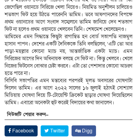
জেগেছিল ওয়ানডে সিরিজে খেলা নিয়েও। নিয়মিত অনুশীলন চালিয়েও
শতভাগ ফিট হয়ে উঠতে পারেননি তামিম। তবে আফগানদের বিপক্ষে
প্রথম ওয়ানডের আগে সংবাদ সম্মেলনে তামিম জানিয়ে দেন শতভাগ
ফিট না হলেও প্রথম ওয়ানডে খেলবেন তিনি। শেষমেশ খেলেছেনও।
তামিমের এমন সিদ্ধান্তে কিছুটা রাগান্বিত হন বোর্ড সভাপতি নাজমুল
হাসান পাপন। দেশের একটি দৈনিককে তিনি বলছিলেন, ‘এটি তো আর
পাড়া-মহল্লার কোনো ম্যাচ নয়, আন্তর্জাতিক একটা ম্যাচ। এমন
সিরিজের আগের দিন অধিনায়ক বলছে সে ফিট না। কিন্তু খেলবে। খেলে
নিজের ফিটনেস বোঝার চেষ্টা করবে। এটা তো পেশাদার কোনো আচরণ
হতে পারে না।
বিসিবি সভাপতির এমন মন্তব্যের পরপরই মূলত অবসরের ঘোষণাটা
দিলেন তামিম। এর আগে ২০২২ সালের ১৬ জুলাই হঠাৎই সোশ্যাল
মিডিয়ায় ঘোষণা দিয়ে টি-টোয়েন্টি ক্রিকেট ছাড়ার ঘোষণা দিয়েছিলেন
তামিম। এবারো অনেকটা হুট করেই বিদায়ের কথা জানালেন।
নিউজটি শেয়ার করুন..
Facebook
Twitter
Digg