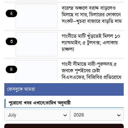
বরেন্দ্র অঞ্চলে বরাদ্দ বাড়লেও
২
মিলছে না সার, ডিলারের দোকানে
সংকট—খুচরা বাজারে বাড়তি দাম
গাংনীতে মাটি খুঁড়তেই মিলল ১০
৩
ল্যান্ডমাইন, ৫ টুলবক্স; এলাকায়
চাঞ্চল্য
গাংনী সীমান্তে নারী-পুরুষসহ ৫
৪
জনকে পুশইনের চেষ্টা
বিএসএফের, বিজিবির প্রতিরোধে
ব্যর্থ
ফেসবুকে আমরা
ইবির জুলাই-৩৬ হলে
৫
পুরোনো খবর এখানে,তারিখ অনুযায়ী
রুমমেটদের গোপন ছবি প্রেমিকের
কাছে পাঠানোর অভিযোগ, ক্ষোভ
ও আতঙ্ক শিক্ষার্থীদের