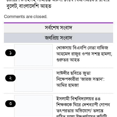
বুলেট, বাংলাদেশি আহত
Comments are closed.
সর্বশেষ সংবাদ
জনপ্রিয় সংবাদ
খোকসায় বিএনপি নেতা নাফিজ
১
আহমেদ রাজুর ওপর সশস্ত্র হামলা,
গুরুতর আহত
সাঈদীর ছবিতে জুতা
২
নিক্ষেপকারীরা ‘জারজ সন্তান’:
আমির হামজা
ইসলামী বিশ্ববিদ্যালয়র ৪৪
৩
শিক্ষককে ঘিরে দেশব্যাপী গোপন
তৎপরতার অভিযোগ/ তদন্তে
গঠিত হলো উচ্চপর্যায়ের কমিটি