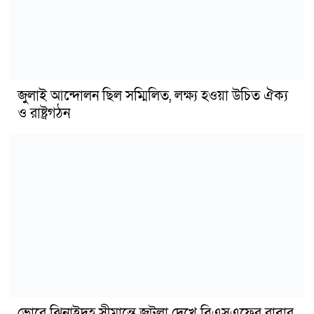
জুলাই আন্দোলন ছিল সম্মিলিত, লক্ষ্য হওয়া উচিত ঐক্য
ও রাষ্ট্রগঠন
ভোরে ঝিনাইদহ সীমান্তে জটলা দেখে বিএসএফের রাবার