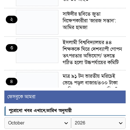
সাঈদীর ছবিতে জুতা
২
নিক্ষেপকারীরা ‘জারজ সন্তান’:
আমির হামজা
ইসলামী বিশ্ববিদ্যালয়র ৪৪
৩
শিক্ষককে ঘিরে দেশব্যাপী গোপন
তৎপরতার অভিযোগ/ তদন্তে
গঠিত হলো উচ্চপর্যায়ের কমিটি
মাত্র ৯১ টন ভারতীয় মরিচেই
৪
ভেঙে পড়ল বাজার/৪০০ টাকা
কেজি দাম কে ধরে রেখেছিল?
ফেসবুকে আমরা
জুলাই আন্দোলন ছিল সম্মিলিত,
৫
লক্ষ্য হওয়া উচিত ঐক্য ও
পুরোনো খবর এখানে,তারিখ অনুযায়ী
রাষ্ট্রগঠন