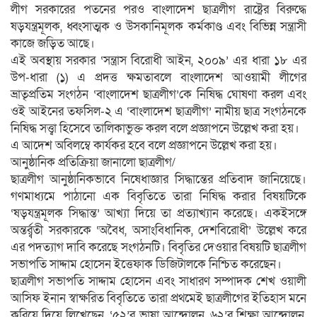
লীগ সরকারের পতনের পরও বাংলাদেশ ছাত্রলীগ রাষ্ট্রের বিরুদ্ধে
ষড়যন্ত্রমূলক, ধ্বংসাত্মক ও উসকানিমূলক কর্মকাণ্ড এবং বিভিন্ন সন্ত্রাসী
কাজে জড়িত আছে।
এই অবস্থায় সরকার ‌‘সন্ত্রাস বিরোধী আইন, ২০০৯’ এর ধারা ১৮ এর
উপ-ধারা (১) এ প্রদত্ত ক্ষমতাবলে বাংলাদেশ আওয়ামী লীগের
ভ্রাতৃপ্রতিম সংগঠন ‘বাংলাদেশ ছাত্রলীগ’কে নিষিদ্ধ ঘোষণা করল এবং
ওই আইনের তফসিল-২ এ ‘বাংলাদেশ ছাত্রলীগ’ নামীয় ছাত্র সংগঠনকে
নিষিদ্ধ সত্ত্বা হিসেবে তালিকাভুক্ত করল বলে প্রজ্ঞাপনে উল্লেখ করা হয়।
এ আদেশ অবিলম্বে কার্যকর হবে বলে প্রজ্ঞাপনে উল্লেখ করা হয়।
আনুষ্ঠানিক প্রতিক্রিয়া জানালো ছাত্রলীগ/
ছাত্রলীগ আনুষ্ঠানিকভাবে নিষেধাজ্ঞার সিদ্ধান্তের প্রতিবাদ জানিয়েছে।
গণমাধ্যমে পাঠানো এক বিবৃতিতে তারা নিষিদ্ধ করার বিষয়টিকে
‘ষড়যন্ত্রমূলক সিদ্ধান্ত’ আখ্যা দিয়ে তা প্রত্যাখ্যান করেছে। একইসঙ্গে
অন্তর্র্বতী সরকারকে ‘অবৈধ, অসাংবিধানিক, দেশবিরোধী’ উল্লেখ করে
এর পদত্যাগ দাবি করেছে সংগঠনটি। বিবৃতির দেওয়ার বিষয়টি ছাত্রলীগ
সভাপতি সাদ্দাম হোসেন ইত্তেফাক ডিজিটালকে নিশ্চিত করেছেন।
ছাত্রলীগ সভাপতি সাদ্দাম হোসেন এবং সাধারণ সম্পাদক শেখ ওয়ালী
আসিফ ইনান স্বাক্ষরিত বিবৃতিতে তারা প্রথমেই ছাত্রলীগের ইতিহাস মনে
করিয়ে দিয়ে লিখেছেন, ‘৫২’র ভাষা আন্দোলন, ৬২’র শিক্ষা আন্দোলন,