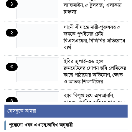
১
ল্যান্ডমাইন, ৫ টুলবক্স; এলাকায়
চাঞ্চল্য
গাংনী সীমান্তে নারী-পুরুষসহ ৫
২
জনকে পুশইনের চেষ্টা
বিএসএফের, বিজিবির প্রতিরোধে
ব্যর্থ
ইবির জুলাই-৩৬ হলে
৩
রুমমেটদের গোপন ছবি প্রেমিকের
কাছে পাঠানোর অভিযোগ, ক্ষোভ
ও আতঙ্ক শিক্ষার্থীদের
র‍্যাব বিলুপ্ত হয়ে এসআরবি,
৪
থাকছে নাগরিক অভিযোগের নতুন
ব্যবস্থা
ফেসবুকে আমরা
খোকসায় বিএনপি নেতা নাফিজ
পুরোনো খবর এখানে,তারিখ অনুযায়ী
৫
আহমেদ রাজুর ওপর সশস্ত্র হামলা,