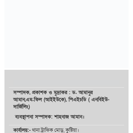
সম্পাদক,
প্রকাশক
ও
মুদ্রাকর
: ড. আমানুর
আমান,
এম.ফিল (আইইউকে), পিএইচডি ( এনবিইউ-
দার্জিলিং)
ব্যবস্থাপনা সম্পাদক: শাহনাজ আমান।
কার্যালয়:-
থানা ট্রাফিক মোড়, কুষ্টিয়া।