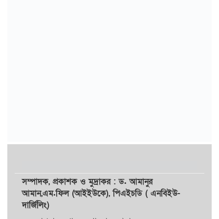
সম্পাদক,
প্রকাশক
ও
মুদ্রাকর
: ড. আমানুর
আমান,
এম.ফিল (আইইউকে), পিএইচডি ( এনবিইউ-
দার্জিলিং)