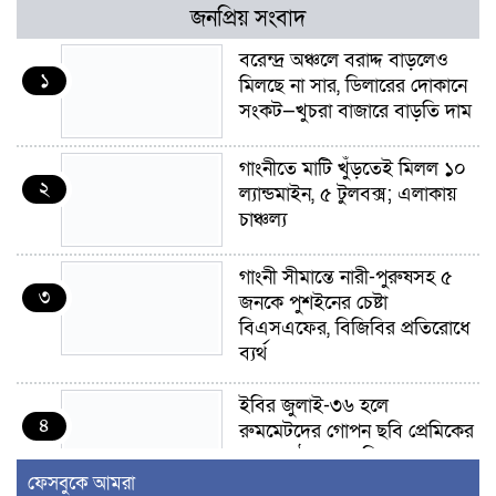
জনপ্রিয় সংবাদ
বরেন্দ্র অঞ্চলে বরাদ্দ বাড়লেও
১
মিলছে না সার, ডিলারের দোকানে
সংকট—খুচরা বাজারে বাড়তি দাম
গাংনীতে মাটি খুঁড়তেই মিলল ১০
২
ল্যান্ডমাইন, ৫ টুলবক্স; এলাকায়
চাঞ্চল্য
গাংনী সীমান্তে নারী-পুরুষসহ ৫
৩
জনকে পুশইনের চেষ্টা
বিএসএফের, বিজিবির প্রতিরোধে
ব্যর্থ
ইবির জুলাই-৩৬ হলে
৪
রুমমেটদের গোপন ছবি প্রেমিকের
কাছে পাঠানোর অভিযোগ, ক্ষোভ
ও আতঙ্ক শিক্ষার্থীদের
ফেসবুকে আমরা