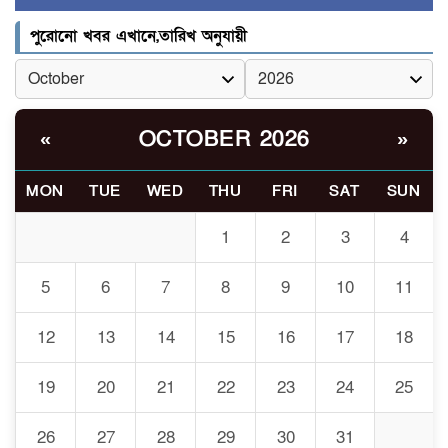
র‍্যাব বিলুপ্ত হয়ে এসআরবি,
পুরোনো খবর এখানে,তারিখ অনুযায়ী
৫
থাকছে নাগরিক অভিযোগের নতুন
ব্যবস্থা
খোকসায় বিএনপি নেতা নাফিজ
OCTOBER 2026
«
»
৬
আহমেদ রাজুর ওপর সশস্ত্র হামলা,
গুরুতর আহত
MON
TUE
WED
THU
FRI
SAT
SUN
সাঈদীর ছবিতে জুতা
1
2
3
4
৭
নিক্ষেপকারীরা ‘জারজ সন্তান’:
আমির হামজা
5
6
7
8
9
10
11
ইসলামী বিশ্ববিদ্যালয়র ৪৪
12
13
14
15
16
17
18
৮
শিক্ষককে ঘিরে দেশব্যাপী গোপন
তৎপরতার অভিযোগ/ তদন্তে
19
20
21
22
23
24
25
গঠিত হলো উচ্চপর্যায়ের কমিটি
26
27
28
29
30
31
মাত্র ৯১ টন ভারতীয় মরিচেই