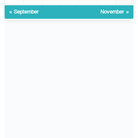
৯
ভেঙে পড়ল বাজার/৪০০ টাকা
« September
November »
কেজি দাম কে ধরে রেখেছিল?
জুলাই আন্দোলন ছিল সম্মিলিত,
১০
লক্ষ্য হওয়া উচিত ঐক্য ও
রাষ্ট্রগঠন