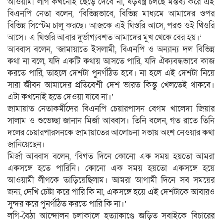
আওয়ামী লীগ কখনোই ছেড়ে দেবে না, ষড়যন্ত্র চলছে মন্তব্য করে এই
বিএনপি নেতা বলেন, ‘বিভিন্নভাবে, বিভিন্ন মাধ্যমে আমাদের ওপর
বিভিন্ন সিস্টেম চালু করছে। আজকে এই থিওরি আসে, পরশু ওই থিওরি
আসে। এ থিওরি আবার দুর্ভাগ্যবশত আমাদের মুখ থেকে বের হয়।’
আব্বাস বলেন, ‘জামায়াতে ইসলামী, বিএনপি ও অন্যান্য দল বিভিন্ন
কথা না বলে, যদি একটি কথায় আসতে পারি, যদি ঐক্যবদ্ধভাবে কাজ
করতে পারি, তাহলে দেশটা পুনর্গঠিত হবে। না হলে এই দেশটা নিয়ে
সারা জীবন আমাদের প্রতিবেশী দেশ ভারত কিন্তু খেলতেই থাকবে।
এটা কখনোই হতে দেওয়া যাবে না।’
জামায়াত নেতাকর্মীদের বিএনপি চেয়ারপাসন বেগম খালেদা জিয়ার
সালাম ও শুভেচ্ছা জানান মির্জা আব্বাস। তিনি বলেন, গত রাতে তিনি
দলের চেয়ারপারসনকে জামায়াতের আলোচনা সভায় অংশ নেওয়ার কথা
জানিয়েছেন।
মির্জা আব্বাস বলেন, ‘বিগত দিনে কোনো এক সময় হয়তো আমরা
একসঙ্গে হতে পারিনি। কোনো এক সময় হয়তো একসঙ্গে হয়ে
আওয়ামী লীগকে তাড়িয়েছিলাম। আমরা আগামী দিনে সব সময়ের
জন্য, দেখি চেষ্টা করে পারি কি না, একসঙ্গে হয়ে এই দেশটাকে আবারও
সুন্দর করে পুনর্গঠিত করতে পারি কি না।’
লগি-বৈঠা আন্দোলন চলাকালে হত্যাকাণ্ডে জড়িত সবাইকে বিচারের