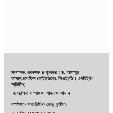
সম্পাদক,
প্রকাশক
ও
মুদ্রাকর
: ড. আমানুর
আমান,
এম.ফিল (আইইউকে), পিএইচডি ( এনবিইউ-
দার্জিলিং)
ব্যবস্থাপনা সম্পাদক: শাহনাজ আমান।
কার্যালয়:-
থানা ট্রাফিক মোড়, কুষ্টিয়া।