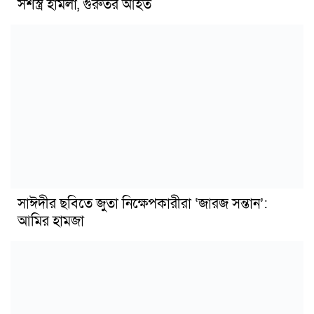
সশস্ত্র হামলা, গুরুতর আহত
সাঈদীর ছবিতে জুতা নিক্ষেপকারীরা ‘জারজ সন্তান’:
আমির হামজা