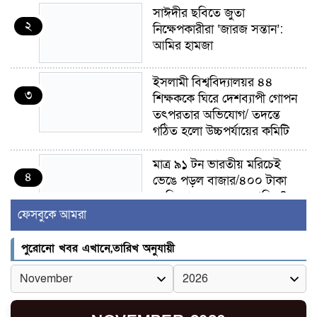
সাঈদীর ছবিতে জুতা
২
নিক্ষেপকারীরা ‘জারজ সন্তান’:
আমির হামজা
ইসলামী বিশ্ববিদ্যালয়র ৪৪
৩
শিক্ষককে ঘিরে দেশব্যাপী গোপন
তৎপরতার অভিযোগ/ তদন্তে
গঠিত হলো উচ্চপর্যায়ের কমিটি
মাত্র ৯১ টন ভারতীয় মরিচেই
৪
ভেঙে পড়ল বাজার/৪০০ টাকা
কেজি দাম কে ধরে রেখেছিল?
ফেসবুকে আমরা
জুলাই আন্দোলন ছিল সম্মিলিত,
৫
লক্ষ্য হওয়া উচিত ঐক্য ও
পুরোনো খবর এখানে,তারিখ অনুযায়ী
রাষ্ট্রগঠন
ভোরে ঝিনাইদহ সীমান্তে জটলা
৬
দেখে বিএসএফের রাবার বুলেট,