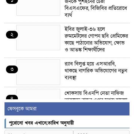
জনকে পুশইনের চেষ্টা
বিএসএফের, বিজিবির প্রতিরোধে
ব্যর্থ
ইবির জুলাই-৩৬ হলে
২
রুমমেটদের গোপন ছবি প্রেমিকের
কাছে পাঠানোর অভিযোগ, ক্ষোভ
ও আতঙ্ক শিক্ষার্থীদের
র‍্যাব বিলুপ্ত হয়ে এসআরবি,
৩
থাকছে নাগরিক অভিযোগের নতুন
ব্যবস্থা
খোকসায় বিএনপি নেতা নাফিজ
৪
আহমেদ রাজুর ওপর সশস্ত্র হামলা,
গুরুতর আহত
ফেসবুকে আমরা
সাঈদীর ছবিতে জুতা
পুরোনো খবর এখানে,তারিখ অনুযায়ী
৫
নিক্ষেপকারীরা ‘জারজ সন্তান’: