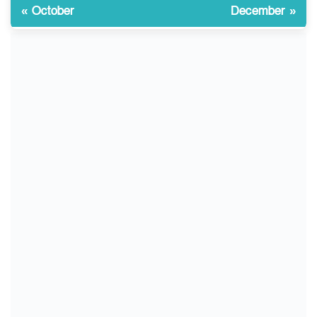
« October
December »
চুয়াডাঙ্গা/ প্রথম স্ত্রীকে নিয়ে
১০
মালয়েশিয়ায়, দ্বিতীয় স্ত্রী
বুলডোজার দিয়ে ভাঙলো স্বামীর
বাড়ি