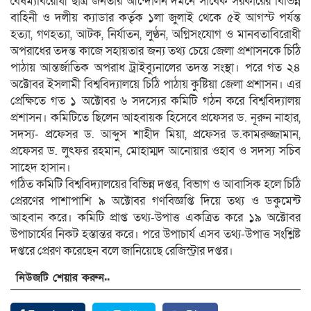
বৈষম্যবিরোধী ছাত্র জনতার আন্দোলন দমনে সাবেক সরকারের বিভিন্ন
বাহিনী ও দলীয় ক্যাডার কর্তৃক ১লা জুলাই থেকে ৫ই আগস্ট পর্যন্ত
হত্যা, গণহত্যা, আটক, নির্যাতন, লুণ্ঠন, অগ্নিসংযোগ ও মানবতাবিরোধী
অপরাধের তদন্ত কাজে সহায়তার জন্য তথ্য চেয়ে জেলা প্রশাসনকে চিঠি
পাঠায় আন্তর্জাতিক অপরাধ ট্রাইব্যুনালের তদন্ত সংস্থা। পরে গত ২৪
অক্টোবর ইসলামী বিশ্ববিদ্যালয়ে চিঠি পাঠায় কুষ্টিয়া জেলা প্রশাসন। এর
প্রেক্ষিতে গত ১ অক্টোবর ৬ সদস্যের কমিটি গঠন করে বিশ্ববিদ্যালয়
প্রশাসন। কমিটিতে ছিলেন আহবায়ক হিসেবে প্রফেসর ড. নূরুন নাহার,
সদস্য- প্রফেসর ড. আব্দুস শাহীদ মিয়া, প্রফেসর ড.কামরুজ্জামান,
প্রফেসর ড. লুৎফর রহমান, মোহাম্মদ আনোয়ার ওহাব ও সদস্য সচিব
সাহেদ হাসান।
গঠিত কমিটি বিশ্ববিদ্যালয়ের বিভিন্ন দপ্তর, বিভাগ ও আবাসিক হলে চিঠি
প্রেরণের পাশাপাশি ৯ অক্টোবর গণবিজ্ঞপ্তি দিয়ে তথ্য ও ডকুমেন্ট
আহবান করে। কমিটি প্রাপ্ত তথ্য-উপাত্ত একত্রিত করে ১৯ অক্টোবর
উপাচার্যের নিকট হস্তান্তর করে। পরে উপাচার্য এসব তথ্য-উপাত্ত সংশ্লিষ্ট
দপ্তরে প্রেরণ করেছেন বলে জানিয়েছে রেজিস্ট্রার দপ্তর।
নিউজটি শেয়ার করুন..