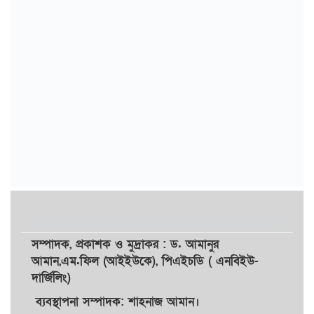
সম্পাদক,
প্রকাশক
ও
মুদ্রাকর
: ড. আমানুর
আমান,
এম.ফিল (আইইউকে), পিএইচডি ( এনবিইউ-
দার্জিলিং)
ব্যবস্থাপনা সম্পাদক: শাহনাজ আমান।