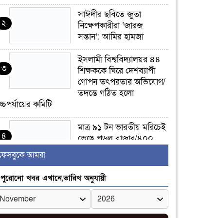
সাঈদীর ছবিতে জুতা
২
নিক্ষেপকারীরা ‘জারজ
সন্তান’: আমির হামজা
ইসলামী বিশ্ববিদ্যালয়র ৪৪
৩
শিক্ষককে ঘিরে দেশব্যাপী
গোপন তৎপরতার অভিযোগ/
তদন্তে গঠিত হলো
চ্চপর্যায়ের কমিটি
মাত্র ৯১ টন ভারতীয় মরিচেই
৪
ভেঙে পড়ল বাজার/৪০০
টাকা কেজি দাম কে ধরে
ফেসবুকে আমরা
েখেছিল?
পুরোনো খবর এখানে,তারিখ অনুযায়ী
জুলাই আন্দোলন ছিল
৫
সম্মিলিত, লক্ষ্য হওয়া উচিত
ঐক্য ও রাষ্ট্রগঠন