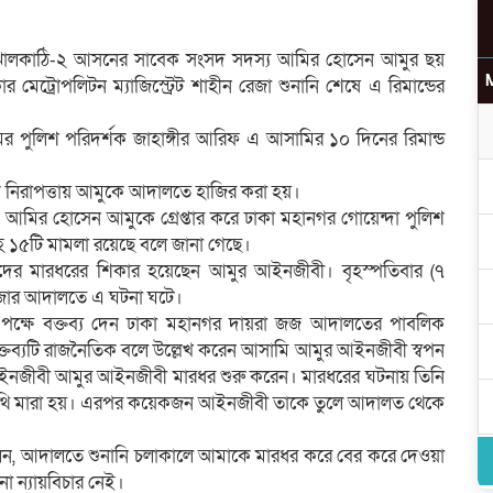
ও ঝালকাঠি-২ আসনের সাবেক সংসদ সদস্য আমির হোসেন আমুর ছয়
 মেট্রোপলিটন ম্যাজিস্ট্রেট শাহীন রেজা শুনানি শেষে এ রিমান্ডের
মের পুলিশ পরিদর্শক জাহাঙ্গীর আরিফ এ আসামির ১০ দিনের রিমান্ড
াপক নিরাপত্তায় আমুকে আদালতে হাজির করা হয়।
 আমির হোসেন আমুকে গ্রেপ্তার করে ঢাকা মহানগর গোয়েন্দা পুলিশ
াসহ ১৫টি মামলা রয়েছে বলে জানা গেছে।
দের মারধরের শিকার হয়েছেন আমুর আইনজীবী। বৃহস্পতিবার (৭
 রেজার আদালতে এ ঘটনা ঘটে।
র পক্ষে বক্তব্য দেন ঢাকা মহানগর দায়রা জজ আদালতের পাবলিক
ক্তব্যটি রাজনৈতিক বলে উল্লেখ করেন আসামি আমুর আইনজীবী স্বপন
নজীবী আমুর আইনজীবী মারধর শুরু করেন। মারধরের ঘটনায় তিনি
াথি মারা হয়। এরপর কয়েকজন আইনজীবী তাকে তুলে আদালত থেকে
বলেন, আদালতে শুনানি চলাকালে আমাকে মারধর করে বের করে দেওয়া
ো ন্যায়বিচার নেই।