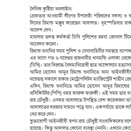
দৈনিক কুষ্টিয়া অনলাইন/
গ্রেফতার আওয়ামী লীগের উপদেষ্টা পরিষদের সদস্য 
দিনের রিমান্ড মঞ্জুর করেছেন আদালত। বৃহস্পতিবার ঢাকার
আদেশ দেন।
মামলার তদন্ত কর্মকর্তা ডিবি পুলিশের রমনা জোনাল টি
আবেদন করেন।
রিমান্ড শুনানির সময় পুলিশ ও সেনাবাহিনীর সমন্বয়ে ব্য
এর আগে গত ৬ নভেম্বর রাজধানীর ধানমন্ডি এলাকা থেকে
(ডিবি)। তার বিরুদ্ধে বৈষম্যবিরোধী ছাত্র আন্দোলনে হত্য
আমির হোসেন আমুর রিমান্ড শুনানিতে অন্য আইনজীবী
নভেম্বর) সকালে ঢাকার মেট্রোপলিটন ম্যাজিস্ট্রেট শাহীন
এদিন, রিমান্ড শুনানিতে আমির হোসেন আমুর রিমান্ডে
প্রসিকিউটর (পিপি) ওমর ফারুক ফারুকী। এই সময় তার ব
রায় চৌধুরী। এসময় আদালতে উপস্থিত বেশ কয়েকজন আই
আদালতের দরজার সামনে পড়ে যান। একপর্যায়ে তাকে ল
বের করে দেন।
ভুক্তভোগী আইনজীবী স্বপন রায় চৌধুরী সাংবাদিকদের 
হয়েছে। কিন্তু আদালত কোনো ব্যবস্থা নেননি। এখানে কোন