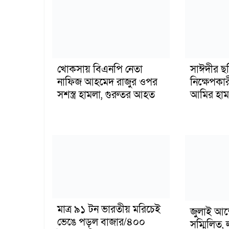
খোকসায় বিএনপি নেতা
সাঈদীর ছ
নাফিজ আহমেদ রাজুর ওপর
নিক্ষেপকার
সশস্ত্র হামলা, গুরুতর আহত
আমির হাম
মাত্র ৯১ টন ভারতীয় মরিচেই
জুলাই আন
ভেঙে পড়ল বাজার/৪০০
সম্মিলিত, 