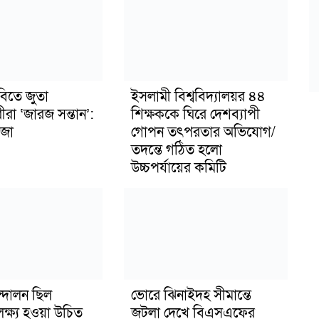
বিতে জুতা
ইসলামী বিশ্ববিদ্যালয়র ৪৪
ীরা ‘জারজ সন্তান’:
শিক্ষককে ঘিরে দেশব্যাপী
জা
গোপন তৎপরতার অভিযোগ/
তদন্তে গঠিত হলো
উচ্চপর্যায়ের কমিটি
্দোলন ছিল
ভোরে ঝিনাইদহ সীমান্তে
লক্ষ্য হওয়া উচিত
জটলা দেখে বিএসএফের