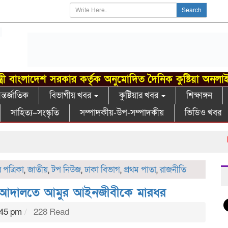
Search
্ত্রী বাংলাদেশ সরকার কর্তৃক অনুমোদিত দৈনিক কুষ্টিয়া অনলা
্তর্জাতিক
বিভাগীয় খবর
কুষ্টিয়ার খবর
শিক্ষাঙ্গন
সাহিত্য–সংস্কৃতি
সম্পাদকীয়-উপ-সম্পাদকীয়
ভিডিও খবর
খো
পত্রিকা
,
জাতীয়
,
টপ নিউজ
,
ঢাকা বিভাগ
,
প্রথম পাতা
,
রাজনীতি
ু, আদালতে আমুর আইনজীবীকে মারধর
:45 pm
228 Read