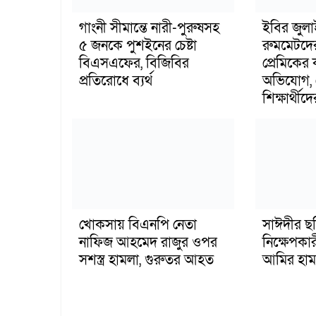
গাংনী সীমান্তে নারী-পুরুষসহ
ইবির জুল
৫ জনকে পুশইনের চেষ্টা
রুমমেটদে
বিএসএফের, বিজিবির
প্রেমিকের
প্রতিরোধে ব্যর্থ
অভিযোগ, 
শিক্ষার্থীদে
খোকসায় বিএনপি নেতা
সাঈদীর ছ
নাফিজ আহমেদ রাজুর ওপর
নিক্ষেপকার
সশস্ত্র হামলা, গুরুতর আহত
আমির হাম