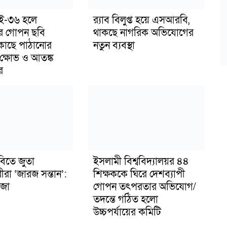
াই-৩৬ হলে
র‍্যাব বিলুপ্ত হয়ে এসআরবি,
র গোপন ছবি
থাকছে নাগরিক অভিযোগের
 কাছে পাঠানোর
নতুন ব্যবস্থা
ক্ষোভ ও আতঙ্ক
র
বিতে জুতা
ইসলামী বিশ্ববিদ্যালয়র ৪৪
ীরা ‘জারজ সন্তান’:
শিক্ষককে ঘিরে দেশব্যাপী
জা
গোপন তৎপরতার অভিযোগ/
তদন্তে গঠিত হলো
উচ্চপর্যায়ের কমিটি