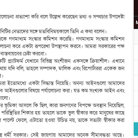
া প্রত্যাশা করি বলে উল্লেখ করেছেন তথ্য ও সম্প্রচার উপদেষ্টা
্স ইউনিটির নেতাদের সঙ্গে মতবিনিময়কালে তিনি এ কথা বলেন।
উ
কে গণমাধ্যম সংস্কার কমিশন করেছি। গণমাধ্যম সংস্কার কমিশন
লোচনা করে একটা রূপরেখা উপস্থাপন করবে। আমরা সরকারের পক্ষ
স্তবায়নের চেষ্টা করবো।
প্ল্যাটফর্ম যেখানে বিভিন্ন অংশীজন একসঙ্গে ক্রিয়াশীল। এখানে
ায় যদি বলি, তাহলে সম্পাদক, মালিক এবং রিপোর্টাররা একেক জন
র
ে।
া ইতোমধ্যে একটা সিদ্ধান্ত নিয়েছি। অনন্য আইনগুলো আমাদের
জ হবে আইনগুলোর বিষয়ে পর্যালোচনা করা। যত কম সংখ্যক আইন এবং
 ভালো।
ের ভূমিকা আসলে কি ছিল, কারা জনগণের বিপক্ষে অবস্থান নিয়েছিল,
পরিস্থিতির শিকার হয় তাহলে তাকে ভুল স্বীকার করে মানুষের কাছে
 পাল্টে ফেলে, এটাতো হওয়া উচিত নয়, তাকে সত্যটা স্বীকার করা
ন ধর্মী সরকার। সেই জায়গায় আমাদের অনেক সীমাবদ্ধতা আছে।