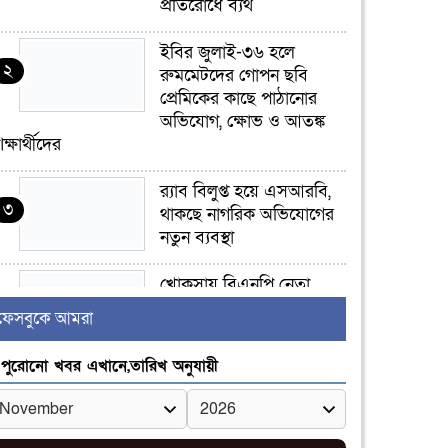
প্রতিরোধে ব্যর্থ
ইবির জুলাই-৩৬ হলে
২
রুমমেটদের গোপন ছবি
প্রেমিকের কাছে পাঠানোর
অভিযোগ, ক্ষোভ ও আতঙ্ক
িক্ষার্থীদের
র‍্যাব বিলুপ্ত হয়ে এসআরবি,
৩
থাকছে নাগরিক অভিযোগের
নতুন ব্যবস্থা
খোকসায় বিএনপি নেতা
৪
নাফিজ আহমেদ রাজুর ওপর
ফেসবুকে আমরা
সশস্ত্র হামলা, গুরুতর আহত
পুরোনো খবর এখানে,তারিখ অনুযায়ী
সাঈদীর ছবিতে জুতা
৫
নিক্ষেপকারীরা ‘জারজ
সন্তান’: আমির হামজা