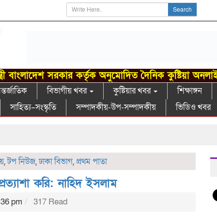
Search
্ত্রী বাংলাদেশ সরকার কর্তৃক অনুমোদিত দৈনিক কুষ্টিয়া অনলা
্তর্জাতিক
বিভাগীয় খবর
কুষ্টিয়ার খবর
শিক্ষাঙ্গন
সাহিত্য–সংস্কৃতি
সম্পাদকীয়-উপ-সম্পাদকীয়
ভিডিও খবর
গা
য়
,
টপ নিউজ
,
ঢাকা বিভাগ
,
প্রথম পাতা
রত্যাশা করি: নাহিদ ইসলাম
:36 pm
317 Read