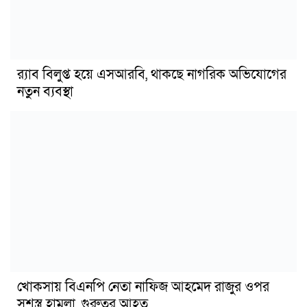
র‍্যাব বিলুপ্ত হয়ে এসআরবি, থাকছে নাগরিক অভিযোগের
নতুন ব্যবস্থা
খোকসায় বিএনপি নেতা নাফিজ আহমেদ রাজুর ওপর
সশস্ত্র হামলা, গুরুতর আহত