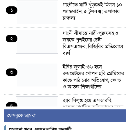
গাংনীতে মাটি খুঁড়তেই মিলল ১০
১
ল্যান্ডমাইন, ৫ টুলবক্স; এলাকায়
চাঞ্চল্য
গাংনী সীমান্তে নারী-পুরুষসহ ৫
২
জনকে পুশইনের চেষ্টা
বিএসএফের, বিজিবির প্রতিরোধে
ব্যর্থ
ইবির জুলাই-৩৬ হলে
৩
রুমমেটদের গোপন ছবি প্রেমিকের
কাছে পাঠানোর অভিযোগ, ক্ষোভ
ও আতঙ্ক শিক্ষার্থীদের
র‍্যাব বিলুপ্ত হয়ে এসআরবি,
৪
থাকছে নাগরিক অভিযোগের নতুন
ব্যবস্থা
ফেসবুকে আমরা
খোকসায় বিএনপি নেতা নাফিজ
পুরোনো খবর এখানে,তারিখ অনুযায়ী