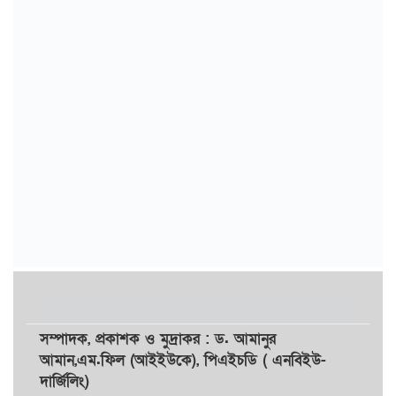
সম্পাদক,
প্রকাশক
ও
মুদ্রাকর
: ড. আমানুর
আমান,
এম.ফিল (আইইউকে), পিএইচডি ( এনবিইউ-
দার্জিলিং)