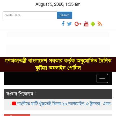
August 9, 2026, 1:35 am
Search
গণপ্রজাতন্ত্রী বাংলাদেশ সরকার কর্তৃক অনুমোদিত দৈনিক
কুষ্টিয়া অনলাইন পোর্টাল
Toggle
navigat
সংবাদ শিরোনাম :
গাংনীতে মাটি খুঁড়তেই মিলল ১০ ল্যান্ডমাইন, ৫ টুলবক্স; এলাকায় চাঞ্চ