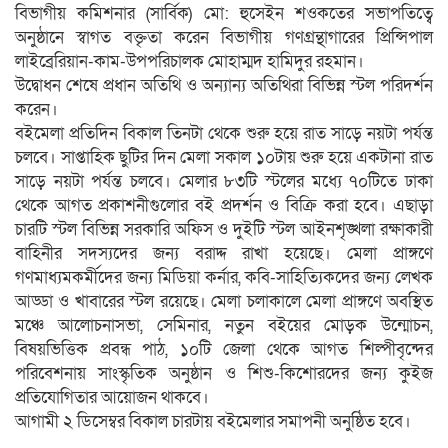
বিভাগীয় কমিশনার (সার্বিক) মো: হুসেইন শওকতের সভাপতিত্বে
অনুষ্ঠানে স্বাগত বক্তৃতা করেন বিভাগীয় গণগ্রন্থাগারের প্রিন্সিপাল
লাইব্রেরিয়ান-কাম-উপপরিচালক মোহাম্মদ হামিদুর রহমান।
উদ্বোধন শেষে প্রধান অতিথি ও অন্যান্য অতিথিরা বিভিন্ন স্টল পরিদর্শন
করেন।
বইমেলা প্রতিদিন বিকাল তিনটা থেকে শুরু হয়ে রাত সাড়ে নয়টা পর্যন্ত
চলবে। সাপ্তাহিক ছুটির দিন মেলা সকাল ১০টায় শুরু হয়ে একটানা রাত
সাড়ে নয়টা পর্যন্ত চলবে। মেলার ৮৩টি স্টলের মধ্যে ৭০টিতে ঢাকা
থেকে আগত প্রকাশনীগুলোর বই প্রদর্শন ও বিক্রি করা হবে। এছাড়া
চারটি স্টল বিভিন্ন সরকারি অফিস ও দুইটি স্টল আইনশৃঙ্খলা রক্ষাকারী
বাহিনীর সদস্যদের জন্য বরাদ্দ রাখা হয়েছে। মেলা প্রাঙ্গণে
গণমাধ্যমকর্মীদের জন্য মিডিয়া কর্নার, কবি-সাহিত্যিকদের জন্য লেখক
আড্ডা ও খাবারের স্টল রয়েছে। মেলা চলাকালে মেলা প্রাঙ্গণে অবস্থিত
মঞ্চে আলোচনাসভা, সেমিনার, নতুন বইয়ের মোড়ক উন্মোচন,
বিষয়ভিত্তিক প্রবন্ধ পাঠ, ১০টি জেলা থেকে আগত শিল্পীবৃন্দের
পরিবেশনায় সাংস্কৃতিক অনুষ্ঠান ও শিশু-কিশোরদের জন্য কুইজ
প্রতিযোগিতার আয়োজন থাকবে।
আগামী ২ ডিসেম্বর বিকাল চারটায় বইমেলার সমাপনী অনুষ্ঠিত হবে।