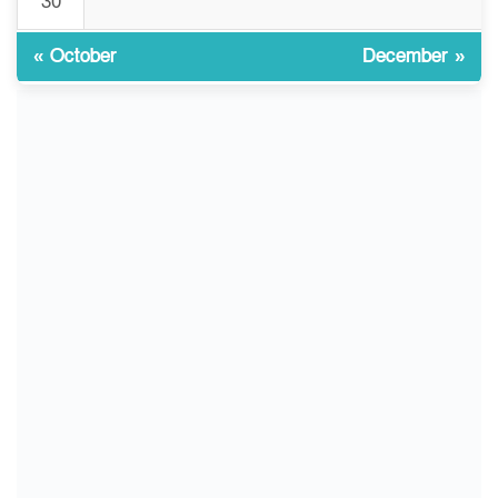
রাষ্ট্রগঠন
30
« October
December »
ভোরে ঝিনাইদহ সীমান্তে জটলা
১০
দেখে বিএসএফের রাবার বুলেট,
বাংলাদেশি আহত