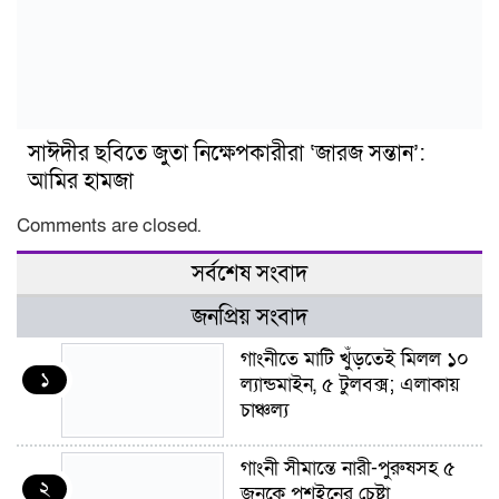
সাঈদীর ছবিতে জুতা নিক্ষেপকারীরা ‘জারজ সন্তান’:
আমির হামজা
Comments are closed.
সর্বশেষ সংবাদ
জনপ্রিয় সংবাদ
গাংনীতে মাটি খুঁড়তেই মিলল ১০
১
ল্যান্ডমাইন, ৫ টুলবক্স; এলাকায়
চাঞ্চল্য
গাংনী সীমান্তে নারী-পুরুষসহ ৫
২
জনকে পুশইনের চেষ্টা