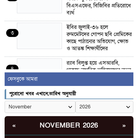
বিএসএফের, বিজিবির প্রতিরোধে
ব্যর্থ
ইবির জুলাই-৩৬ হলে
৩
রুমমেটদের গোপন ছবি প্রেমিকের
কাছে পাঠানোর অভিযোগ, ক্ষোভ
ও আতঙ্ক শিক্ষার্থীদের
র‍্যাব বিলুপ্ত হয়ে এসআরবি,
৪
থাকছে নাগরিক অভিযোগের নতুন
ব্যবস্থা
ফেসবুকে আমরা
খোকসায় বিএনপি নেতা নাফিজ
পুরোনো খবর এখানে,তারিখ অনুযায়ী
৫
আহমেদ রাজুর ওপর সশস্ত্র হামলা,
গুরুতর আহত
সাঈদীর ছবিতে জুতা
NOVEMBER 2026
«
»
৬
নিক্ষেপকারীরা ‘জারজ সন্তান’:
আমির হামজা