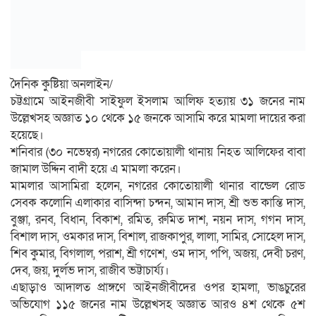
দৈনিক কুষ্টিয়া অনলাইন/
চট্টগ্রামে আইনজীবী সাইফুল ইসলাম আলিফ হত্যায় ৩১ জনের নাম
উল্লেখসহ অজ্ঞাত ১০ থেকে ১৫ জনকে আসামি করে মামলা দায়ের করা
হয়েছে।
শনিবার (৩০ নভেম্বর) নগরের কোতোয়ালী থানায় নিহত আলিফের বাবা
জামাল উদ্দিন বাদী হয়ে এ মামলা করেন।
মামলার আসামিরা হলেন, নগরের কোতোয়ালী থানার বান্ডেল রোড
সেবক কলোনি এলাকার বাসিন্দা চন্দন, আমান দাস, শ্রী শুভ কান্তি দাস,
বুঞ্জা, রনব, বিধান, বিকাশ, রমিত, রুমিত দাশ, নয়ন দাস, গগন দাস,
বিশাল দাস, ওমকার দাস, বিশাল, রাজকাপুর, লালা, সামির, সোহেল দাস,
শিব কুমার, বিগলাল, পরাশ, শ্রী গণেশ, ওম দাস, পপি, অজয়, দেবী চরণ,
দেব, জয়, দুর্লভ দাস, রাজীব ভট্টাচার্য্য।
এছাড়াও আদালত প্রাঙ্গণে আইনজীবীদের ওপর হামলা, ভাঙচুরের
অভিযোগ ১১৫ জনের নাম উল্লেখসহ অজ্ঞাত আরও ৪শ থেকে ৫শ