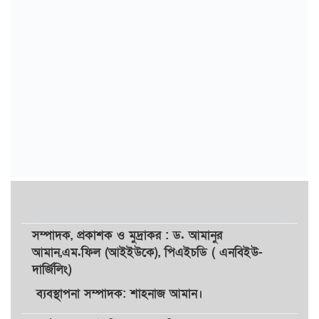
সম্পাদক,
প্রকাশক
ও
মুদ্রাকর
: ড. আমানুর
আমান,
এম.ফিল (আইইউকে), পিএইচডি ( এনবিইউ-
দার্জিলিং)
ব্যবস্থাপনা সম্পাদক: শাহনাজ আমান।