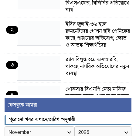
বিএসএফের, বিজিবির প্রতিরোধে
ব্যর্থ
ইবির জুলাই-৩৬ হলে
২
রুমমেটদের গোপন ছবি প্রেমিকের
কাছে পাঠানোর অভিযোগ, ক্ষোভ
ও আতঙ্ক শিক্ষার্থীদের
র‍্যাব বিলুপ্ত হয়ে এসআরবি,
৩
থাকছে নাগরিক অভিযোগের নতুন
ব্যবস্থা
খোকসায় বিএনপি নেতা নাফিজ
৪
আহমেদ রাজুর ওপর সশস্ত্র হামলা,
গুরুতর আহত
ফেসবুকে আমরা
সাঈদীর ছবিতে জুতা
পুরোনো খবর এখানে,তারিখ অনুযায়ী
৫
নিক্ষেপকারীরা ‘জারজ সন্তান’:
আমির হামজা