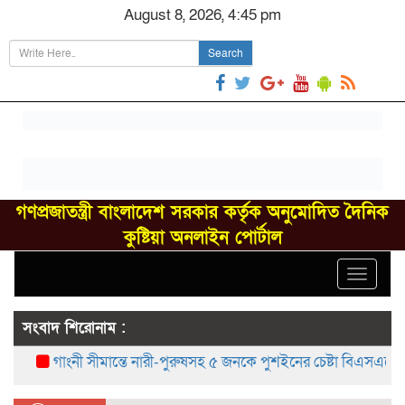
August 8, 2026, 4:45 pm
Search
গণপ্রজাতন্ত্রী বাংলাদেশ সরকার কর্তৃক অনুমোদিত দৈনিক
কুষ্টিয়া অনলাইন পোর্টাল
Toggle
navigat
সংবাদ শিরোনাম :
গাংনী সীমান্তে নারী-পুরুষসহ ৫ জনকে পুশইনের চেষ্টা বিএসএফের, বিজিব