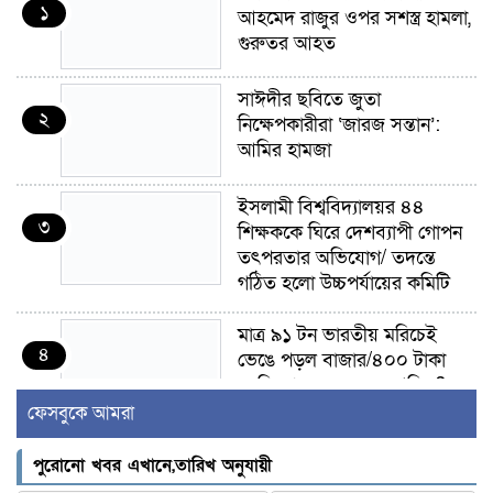
১
আহমেদ রাজুর ওপর সশস্ত্র হামলা,
গুরুতর আহত
সাঈদীর ছবিতে জুতা
২
নিক্ষেপকারীরা ‘জারজ সন্তান’:
আমির হামজা
ইসলামী বিশ্ববিদ্যালয়র ৪৪
৩
শিক্ষককে ঘিরে দেশব্যাপী গোপন
তৎপরতার অভিযোগ/ তদন্তে
গঠিত হলো উচ্চপর্যায়ের কমিটি
মাত্র ৯১ টন ভারতীয় মরিচেই
৪
ভেঙে পড়ল বাজার/৪০০ টাকা
কেজি দাম কে ধরে রেখেছিল?
ফেসবুকে আমরা
জুলাই আন্দোলন ছিল সম্মিলিত,
৫
লক্ষ্য হওয়া উচিত ঐক্য ও
পুরোনো খবর এখানে,তারিখ অনুযায়ী
রাষ্ট্রগঠন