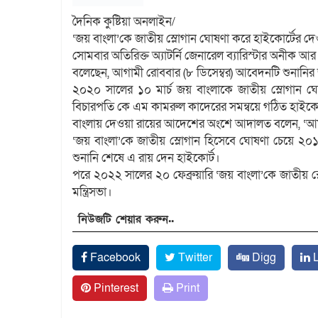
দৈনিক কুষ্টিয়া অনলাইন/
‘জয় বাংলা’কে জাতীয় স্লোগান ঘোষণা করে হাইকোর্টের দেওয়
সোমবার অতিরিক্ত অ্যাটর্নি জেনারেল ব্যারিস্টার অনীক 
বলেছেন, আগামী রোববার (৮ ডিসেম্বর) আবেদনটি শুনানি
২০২০ সালের ১০ মার্চ জয় বাংলাকে জাতীয় স্লোগান
বিচারপতি কে এম কামরুল কাদেরের সমন্বয়ে গঠিত হাইকোর্
বাংলায় দেওয়া রায়ের আদেশের অংশে আদালত বলেন, ‘আমর
‘জয় বাংলা’কে জাতীয় স্লোগান হিসেবে ঘোষণা চেয়ে ২০
শুনানি শেষে এ রায় দেন হাইকোর্ট।
পরে ২০২২ সালের ২০ ফেব্রুয়ারি ‘জয় বাংলা’কে জাতীয় স্ল
মন্ত্রিসভা।
নিউজটি শেয়ার করুন..
Facebook
Twitter
Digg
L
Pinterest
Print