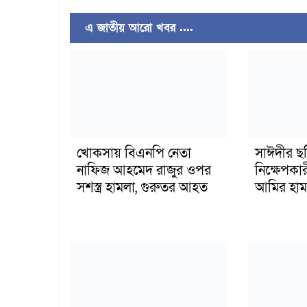
এ জাতীয় আরো খবর ....
খোকসায় বিএনপি নেতা
সাঈদীর ছ
নাফিজ আহমেদ রাজুর ওপর
নিক্ষেপকার
সশস্ত্র হামলা, গুরুতর আহত
আমির হাম