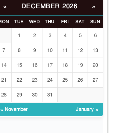
DECEMBER 2026
«
»
ভোরে ঝিনাইদহ সীমান্তে
৬
জটলা দেখে বিএসএফের
রাবার বুলেট, বাংলাদেশি
MON
TUE
WED
THU
FRI
SAT
SUN
আহত
1
2
3
4
5
6
চুয়াডাঙ্গা/ প্রথম স্ত্রীকে নিয়ে
৭
মালয়েশিয়ায়, দ্বিতীয় স্ত্রী
7
8
9
10
11
12
13
বুলডোজার দিয়ে ভাঙলো
স্বামীর বাড়ি
14
15
16
17
18
19
20
প্রথমবারের মতো
21
22
23
24
25
26
27
৮
এমপিওভুক্ত শিক্ষকদের
বদলি কার্যক্রম চালু
28
29
30
31
গবেষণার আগে গবেষণার
৯
« November
January »
ভিত্তি: বিশ্ববিদ্যালয় কি
প্রস্তুত?
ইসলামী বিশ্ববিদ্যালয়ে