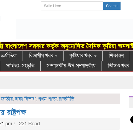
Search
্ত্রী বাংলাদেশ সরকার কর্তৃক অনুমোদিত দৈনিক কুষ্টিয়া অনলা
্তর্জাতিক
বিভাগীয় খবর
কুষ্টিয়ার খবর
শিক্ষাঙ্গন
সাহিত্য–সংস্কৃতি
সম্পাদকীয়-উপ-সম্পাদকীয়
ভিডিও খবর
খ
,
জাতীয়
,
ঢাকা বিভাগ
,
প্রথম পাতা
,
রাজনীতি
াষ্ট্রপক্ষ
:21 pm
221 Read