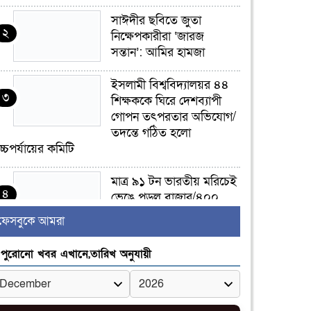
সাঈদীর ছবিতে জুতা
২
নিক্ষেপকারীরা ‘জারজ
সন্তান’: আমির হামজা
ইসলামী বিশ্ববিদ্যালয়র ৪৪
৩
শিক্ষককে ঘিরে দেশব্যাপী
গোপন তৎপরতার অভিযোগ/
তদন্তে গঠিত হলো
চ্চপর্যায়ের কমিটি
মাত্র ৯১ টন ভারতীয় মরিচেই
৪
ভেঙে পড়ল বাজার/৪০০
টাকা কেজি দাম কে ধরে
ফেসবুকে আমরা
েখেছিল?
পুরোনো খবর এখানে,তারিখ অনুযায়ী
জুলাই আন্দোলন ছিল
৫
সম্মিলিত, লক্ষ্য হওয়া উচিত
ঐক্য ও রাষ্ট্রগঠন