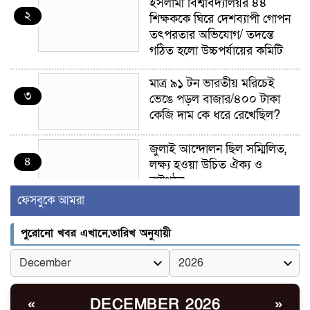
ইসলামী বিশ্ববিদ্যালয়র ৪৪
২
শিক্ষককে ঘিরে দেশব্যাপী গোপন
তৎপরতার অভিযোগ/ তদন্তে
গঠিত হলো উচ্চপর্যায়ের কমিটি
মাত্র ৯১ টন ভারতীয় মরিচেই
৩
ভেঙে পড়ল বাজার/৪০০ টাকা
কেজি দাম কে ধরে রেখেছিল?
জুলাই আন্দোলন ছিল সম্মিলিত,
৪
লক্ষ্য হওয়া উচিত ঐক্য ও
রাষ্ট্রগঠন
ফেসবুকে আমরা
ভোরে ঝিনাইদহ সীমান্তে জটলা
৫
দেখে বিএসএফের রাবার বুলেট,
পুরোনো খবর এখানে,তারিখ অনুযায়ী
বাংলাদেশি আহত
চুয়াডাঙ্গা/ প্রথম স্ত্রীকে নিয়ে
৬
মালয়েশিয়ায়, দ্বিতীয় স্ত্রী
DECEMBER 2026
«
»