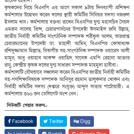
তারেক রহমান।
কৃষকদের নিয়ে বিএনপি এর আগে সকাল ৯টায় দিনব্যাপী প্রশিক্ষণ
কর্মশালার উদ্বোধন করেন দলের স্থায়ী কমিটির সিনিয়র সদস্য নজরুল
ইসলাম খান। কর্মশালায় বক্তব্য রাখেন বিএনপির যুগ্ম মহাসচিব সৈয়দ
এমরান সালেহ প্রিন্স, চেয়ারপার্সনের উপদেষ্টা ঈসমাইল জবি উল্লাহ,
জাতীয় নির্বাহী কমিটির সাংগঠনিক সম্পাদক শরীফুল আলম, ভারপ্রাপ্ত
চেয়ারম্যানের উপদেষ্টা ডা. মাহাদী আমিন, বিএনপির কোষাধ্যক্ষ
রশিদুজ্জামান মিল্লাত, বিভাগীয় সহ-সাংগঠনিক সম্পাদক ওয়ারেস আলী
মামুন, আবু ওয়াহাব আকন্দ ওয়াহিদ, সাবেক এমপি রেহানা আক্তার
রানু, কেন্দ্রীয় কৃষক দলের যুগ্ম সাধারণ সম্পাদক মাহমুদা হাবীবা।
কর্মশালাটি যৌথভাবে সঞ্চালনা করেন বিএনপির জাতীয় নির্বাহী কমিটির
সহ-গণশিক্ষাবিষয়ক সম্পাদক আনিসুর রহমান তালুকদার খোকন এবং
নির্বাহী কমিটির সদস্য (দপ্তরে সংযুক্ত) আব্দুস সাত্তার পাটোয়ারী। এ
কর্মশালায় ৩৬০ জন ডেলিগেট অংশ নেন।
নিউজটি শেয়ার করুন..
Facebook
Twitter
Digg