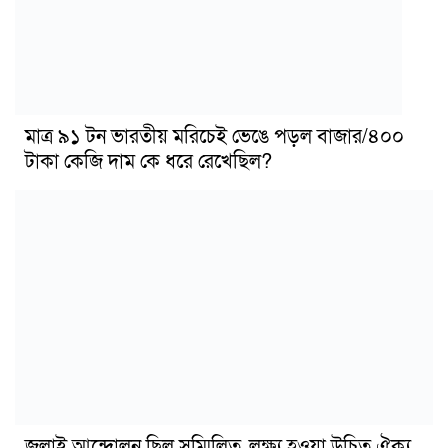
মাত্র ৯১ টন ভারতীয় মরিচেই ভেঙে পড়ল বাজার/৪০০
টাকা কেজি দাম কে ধরে রেখেছিল?
জুলাই আন্দোলন ছিল সম্মিলিত, লক্ষ্য হওয়া উচিত ঐক্য