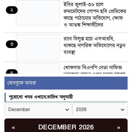
ইবির জুলাই-৩৬ হলে
২
রুমমেটদের গোপন ছবি প্রেমিকের
কাছে পাঠানোর অভিযোগ, ক্ষোভ
ও আতঙ্ক শিক্ষার্থীদের
র‍্যাব বিলুপ্ত হয়ে এসআরবি,
৩
থাকছে নাগরিক অভিযোগের নতুন
ব্যবস্থা
খোকসায় বিএনপি নেতা নাফিজ
৪
আহমেদ রাজুর ওপর সশস্ত্র হামলা,
গুরুতর আহত
ফেসবুকে আমরা
সাঈদীর ছবিতে জুতা
পুরোনো খবর এখানে,তারিখ অনুযায়ী
৫
নিক্ষেপকারীরা ‘জারজ সন্তান’:
আমির হামজা
ইসলামী বিশ্ববিদ্যালয়র ৪৪
DECEMBER 2026
«
»
৬