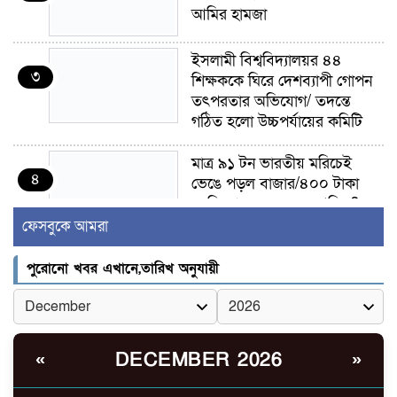
আমির হামজা
ইসলামী বিশ্ববিদ্যালয়র ৪৪
৩
শিক্ষককে ঘিরে দেশব্যাপী গোপন
তৎপরতার অভিযোগ/ তদন্তে
গঠিত হলো উচ্চপর্যায়ের কমিটি
মাত্র ৯১ টন ভারতীয় মরিচেই
৪
ভেঙে পড়ল বাজার/৪০০ টাকা
কেজি দাম কে ধরে রেখেছিল?
ফেসবুকে আমরা
জুলাই আন্দোলন ছিল সম্মিলিত,
৫
লক্ষ্য হওয়া উচিত ঐক্য ও
পুরোনো খবর এখানে,তারিখ অনুযায়ী
রাষ্ট্রগঠন
ভোরে ঝিনাইদহ সীমান্তে জটলা
৬
দেখে বিএসএফের রাবার বুলেট,
DECEMBER 2026
«
»
বাংলাদেশি আহত