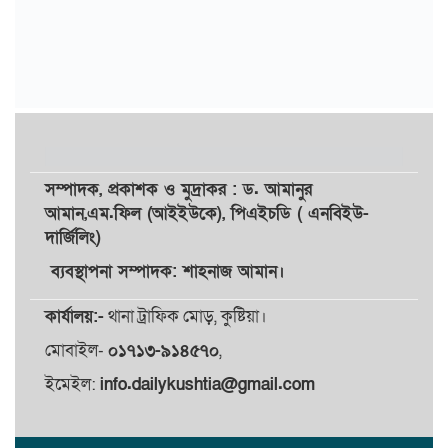
সম্পাদক,
প্রকাশক
ও
মুদ্রাকর
: ড. আমানুর
আমান,
এম.ফিল (আইইউকে), পিএইচডি ( এনবিইউ-
দার্জিলিং)
ব্যবস্থাপনা সম্পাদক: শাহনাজ আমান।
কার্যালয়:-
থানা ট্রাফিক মোড়, কুষ্টিয়া।
মোবাইল-
০১৭১৩-৯১৪৫৭০
,
ইমেইল:
info.dailykushtia@gmail.com