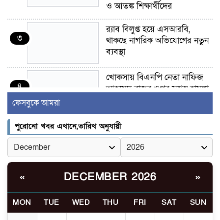
ও আতঙ্ক শিক্ষার্থীদের
র‍্যাব বিলুপ্ত হয়ে এসআরবি,
৩
থাকছে নাগরিক অভিযোগের নতুন
ব্যবস্থা
খোকসায় বিএনপি নেতা নাফিজ
৪
আহমেদ রাজুর ওপর সশস্ত্র হামলা,
গুরুতর আহত
ফেসবুকে আমরা
সাঈদীর ছবিতে জুতা
পুরোনো খবর এখানে,তারিখ অনুযায়ী
৫
নিক্ষেপকারীরা ‘জারজ সন্তান’:
আমির হামজা
ইসলামী বিশ্ববিদ্যালয়র ৪৪
DECEMBER 2026
«
»
৬
শিক্ষককে ঘিরে দেশব্যাপী গোপন
তৎপরতার অভিযোগ/ তদন্তে
MON
TUE
WED
THU
FRI
SAT
SUN
গঠিত হলো উচ্চপর্যায়ের কমিটি