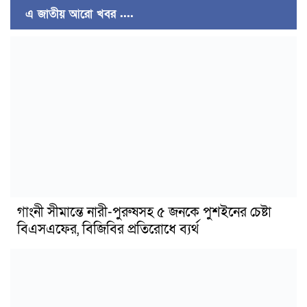
এ জাতীয় আরো খবর ....
গাংনী সীমান্তে নারী-পুরুষসহ ৫ জনকে পুশইনের চেষ্টা
বিএসএফের, বিজিবির প্রতিরোধে ব্যর্থ