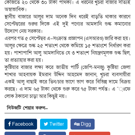
কেজিতে ২০ থেকে ৩০ টাকা পার্থক্য। এ ধরনের খুচরা বাজার সত্যিই
অস্বাভাবিক।
স্থানীয় বাজারে আলুর দাম অনেক দিন ধরেই বাড়তি থাকার কারণে
সেপ্টেম্বরের শুরুর দিকে এই দুই পণ্যের আমদানি শুল্ক কমানোর
উদ্যোগ নেয় সরকার।
এরপর গত ৫ সেপ্টেম্বর এ–সংক্রান্ত প্রজ্ঞাপন (এসআরও) জারি করা হয়।
আলুর ক্ষেত্রে শুল্ক ২৫ শতাংশ থেকে কমিয়ে ১৫ শতাংশে নির্ধারণ করা
হয়। পাশাপাশি আলু আমদানিতে যে ৩ শতাংশ নিয়ন্ত্রণমূলক শুল্ক ছিল,
তা প্রত্যাহার করা হয়।
কুষ্টিয়ার বাজার লক্ষ্য করে জাতীয় পার্টি (জেপি-মনজু) কুষ্টিয়া জেলা
শাখার আহবায়ক ইমরান উদ্দিন আহমেদ জানান, খুচরা ব্যবসায়ীরা
একই আলু বাছাই করে তিন/চার ভাগে ভাগ করে বিভিন্ন দামে বিক্রয়
করছে। এ দাম ৬৫ টাকা থেকে শুরু করে ৭৫ টাকা পর্যন্ত। এ ¯্রফে
লোক ঠকানো চাড়া আর কিছুই নয়।
নিউজটি শেয়ার করুন..
Facebook
Twitter
Digg