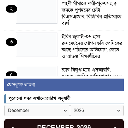
গাংনী সীমান্তে নারী-পুরুষসহ ৫
২
জনকে পুশইনের চেষ্টা
বিএসএফের, বিজিবির প্রতিরোধে
ব্যর্থ
ইবির জুলাই-৩৬ হলে
৩
রুমমেটদের গোপন ছবি প্রেমিকের
কাছে পাঠানোর অভিযোগ, ক্ষোভ
ও আতঙ্ক শিক্ষার্থীদের
র‍্যাব বিলুপ্ত হয়ে এসআরবি,
৪
থাকছে নাগরিক অভিযোগের নতুন
ব্যবস্থা
ফেসবুকে আমরা
খোকসায় বিএনপি নেতা নাফিজ
পুরোনো খবর এখানে,তারিখ অনুযায়ী
৫
আহমেদ রাজুর ওপর সশস্ত্র হামলা,
গুরুতর আহত
সাঈদীর ছবিতে জুতা
DECEMBER 2026
«
»