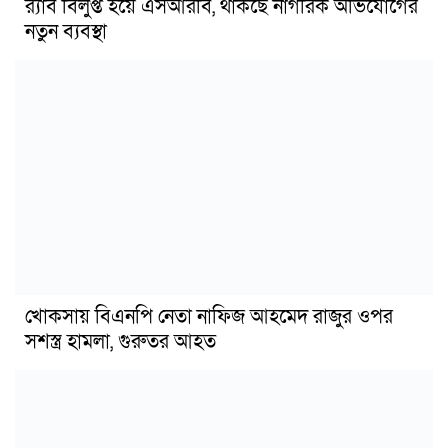
র‍্যাব বিলুপ্ত হয়ে এসআরবি, থাকছে নাগরিক অভিযোগের
নতুন ব্যবস্থা
খোকসায় বিএনপি নেতা নাফিজ আহমেদ রাজুর ওপর
সশস্ত্র হামলা, গুরুতর আহত