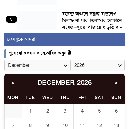
বরেন্দ্র অঞ্চলে বরাদ্দ বাড়লেও
৪
মিলছে না সার, ডিলারের দোকানে
সংকট—খুচরা বাজারে বাড়তি দাম
ফেসবুকে আমরা
গাংনীতে মাটি খুঁড়তেই মিলল ১০
৫
ল্যান্ডমাইন, ৫ টুলবক্স; এলাকায়
পুরোনো খবর এখানে,তারিখ অনুযায়ী
চাঞ্চল্য
গাংনী সীমান্তে নারী-পুরুষসহ ৫
৬
জনকে পুশইনের চেষ্টা
DECEMBER 2026
«
»
বিএসএফের, বিজিবির প্রতিরোধে
ব্যর্থ
MON
TUE
WED
THU
FRI
SAT
SUN
ইবির জুলাই-৩৬ হলে
৭
রুমমেটদের গোপন ছবি প্রেমিকের
1
2
3
4
5
6
কাছে পাঠানোর অভিযোগ, ক্ষোভ
ও আতঙ্ক শিক্ষার্থীদের
7
8
9
10
11
12
13