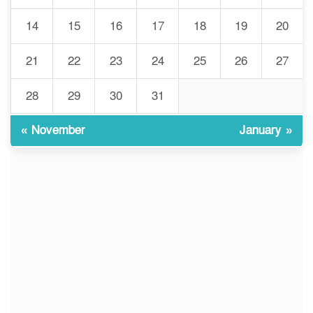
র‍্যাব বিলুপ্ত হয়ে এসআরবি,
14
15
16
17
18
19
20
৮
থাকছে নাগরিক অভিযোগের নতুন
ব্যবস্থা
21
22
23
24
25
26
27
খোকসায় বিএনপি নেতা নাফিজ
28
29
30
31
৯
আহমেদ রাজুর ওপর সশস্ত্র হামলা,
গুরুতর আহত
« November
January »
সাঈদীর ছবিতে জুতা
১০
নিক্ষেপকারীরা ‘জারজ সন্তান’:
আমির হামজা