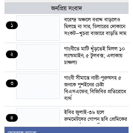
জনপ্রিয় সংবাদ
বরেন্দ্র অঞ্চলে বরাদ্দ বাড়লেও
১
মিলছে না সার, ডিলারের দোকানে
সংকট—খুচরা বাজারে বাড়তি দাম
গাংনীতে মাটি খুঁড়তেই মিলল ১০
২
ল্যান্ডমাইন, ৫ টুলবক্স; এলাকায়
চাঞ্চল্য
গাংনী সীমান্তে নারী-পুরুষসহ ৫
৩
জনকে পুশইনের চেষ্টা
বিএসএফের, বিজিবির প্রতিরোধে
ব্যর্থ
ইবির জুলাই-৩৬ হলে
৪
রুমমেটদের গোপন ছবি প্রেমিকের
কাছে পাঠানোর অভিযোগ, ক্ষোভ
ও আতঙ্ক শিক্ষার্থীদের