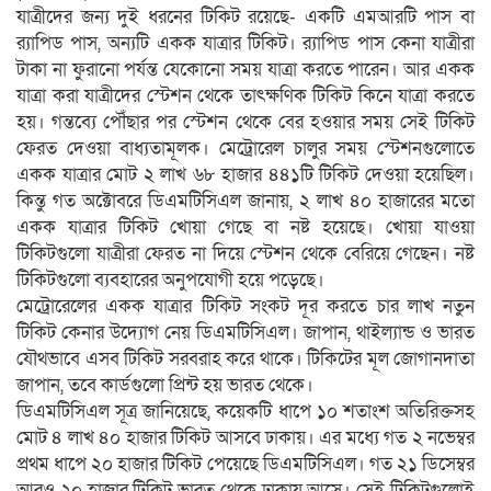
যাত্রীদের জন্য দুই ধরনের টিকিট রয়েছে- একটি এমআরটি পাস বা
র‍্যাপিড পাস, অন্যটি একক যাত্রার টিকিট। র‍্যাপিড পাস কেনা যাত্রীরা
টাকা না ফুরানো পর্যন্ত যেকোনো সময় যাত্রা করতে পারেন। আর একক
যাত্রা করা যাত্রীদের স্টেশন থেকে তাৎক্ষণিক টিকিট কিনে যাত্রা করতে
হয়। গন্তব্যে পৌঁছার পর স্টেশন থেকে বের হওয়ার সময় সেই টিকিট
ফেরত দেওয়া বাধ্যতামূলক। মেট্রোরেল চালুর সময় স্টেশনগুলোতে
একক যাত্রার মোট ২ লাখ ৬৮ হাজার ৪৪১টি টিকিট দেওয়া হয়েছিল।
কিন্তু গত অক্টোবরে ডিএমটিসিএল জানায়, ২ লাখ ৪০ হাজারের মতো
একক যাত্রার টিকিট খোয়া গেছে বা নষ্ট হয়েছে। খোয়া যাওয়া
টিকিটগুলো যাত্রীরা ফেরত না দিয়ে স্টেশন থেকে বেরিয়ে গেছেন। নষ্ট
টিকিটগুলো ব্যবহারের অনুপযোগী হয়ে পড়েছে।
মেট্রোরেলের একক যাত্রার টিকিট সংকট দূর করতে চার লাখ নতুন
টিকিট কেনার উদ্যোগ নেয় ডিএমটিসিএল। জাপান, থাইল্যান্ড ও ভারত
যৌথভাবে এসব টিকিট সরবরাহ করে থাকে। টিকিটের মূল জোগানদাতা
জাপান, তবে কার্ডগুলো প্রিন্ট হয় ভারত থেকে।
ডিএমটিসিএল সূত্র জানিয়েছে, কয়েকটি ধাপে ১০ শতাংশ অতিরিক্তসহ
মোট ৪ লাখ ৪০ হাজার টিকিট আসবে ঢাকায়। এর মধ্যে গত ২ নভেম্বর
প্রথম ধাপে ২০ হাজার টিকিট পেয়েছে ডিএমটিসিএল। গত ২১ ডিসেম্বর
আরও ২০ হাজার টিকিট ভারত থেকে ঢাকায় আসে। সেই টিকিটগুলোই