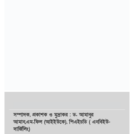
সম্পাদক,
প্রকাশক
ও
মুদ্রাকর
: ড. আমানুর
আমান,
এম.ফিল (আইইউকে), পিএইচডি ( এনবিইউ-
দার্জিলিং)