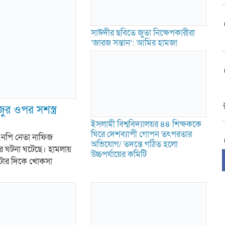
সাঈদীর ছবিতে জুতা নিক্ষেপকারীরা
‘জারজ সন্তান’: আমির হামজা
 ওপর সশস্ত্র
ইসলামী বিশ্ববিদ্যালয়র ৪৪ শিক্ষককে
ঘিরে দেশব্যাপী গোপন তৎপরতার
িএনপি নেতা নাফিজ
অভিযোগ/ তদন্তে গঠিত হলো
মলার ঘটনা ঘটেছে। হামলায়
উচ্চপর্যায়ের কমিটি
০টার দিকে খোকসা