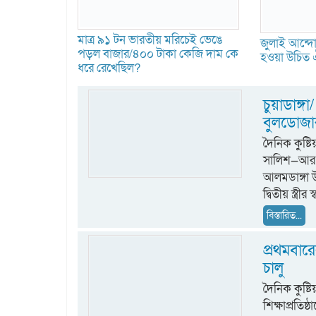
মাত্র ৯১ টন ভারতীয় মরিচেই ভেঙে
জুলাই আন্দোল
পড়ল বাজার/৪০০ টাকা কেজি দাম কে
হওয়া উচিত ঐ
ধরে রেখেছিল?
চুয়াডাঙ্গা/
বুলডোজার
দৈনিক কুষ
সালিশ—আর এ
আলমডাঙ্গা উ
দ্বিতীয় স্ত্রী
বিস্তারিত...
প্রথমবার
চালু
দৈনিক কুষ্ট
শিক্ষাপ্রতিষ