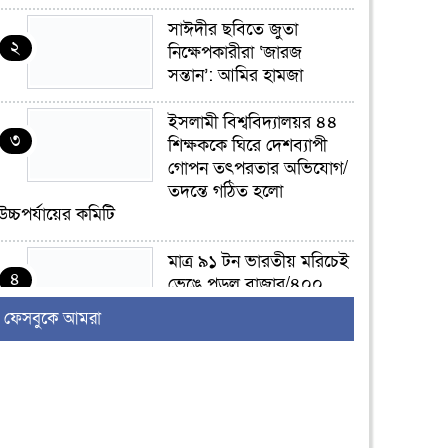
সাঈদীর ছবিতে জুতা
২
নিক্ষেপকারীরা ‘জারজ
সন্তান’: আমির হামজা
ইসলামী বিশ্ববিদ্যালয়র ৪৪
৩
শিক্ষককে ঘিরে দেশব্যাপী
গোপন তৎপরতার অভিযোগ/
তদন্তে গঠিত হলো
উচ্চপর্যায়ের কমিটি
মাত্র ৯১ টন ভারতীয় মরিচেই
৪
ভেঙে পড়ল বাজার/৪০০
টাকা কেজি দাম কে ধরে
ফেসবুকে আমরা
রেখেছিল?
জুলাই আন্দোলন ছিল
৫
সম্মিলিত, লক্ষ্য হওয়া উচিত
ঐক্য ও রাষ্ট্রগঠন