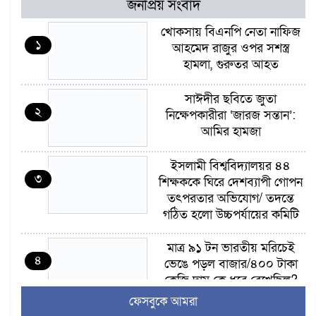
জনপ্রিয় সংবাদ
খোকসায় বিএনপি নেতা নাফিজ
১
আহমেদ রাজুর ওপর সশস্ত্র
হামলা, গুরুতর আহত
সাঈদীর ছবিতে জুতা
২
নিক্ষেপকারীরা ‘জারজ সন্তান’:
আমির হামজা
ইসলামী বিশ্ববিদ্যালয়র ৪৪
৩
শিক্ষককে ঘিরে দেশব্যাপী গোপন
তৎপরতার অভিযোগ/ তদন্তে
গঠিত হলো উচ্চপর্যায়ের কমিটি
মাত্র ৯১ টন ভারতীয় মরিচেই
৪
ভেঙে পড়ল বাজার/৪০০ টাকা
কেজি দাম কে ধরে রেখেছিল?
ফেসবুকে আমরা
জুলাই আন্দোলন ছিল সম্মিলিত,