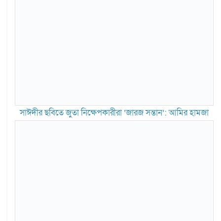
সাঈদীর ছবিতে জুতা নিক্ষেপকারীরা ‘জারজ সন্তান’: আমির হামজা