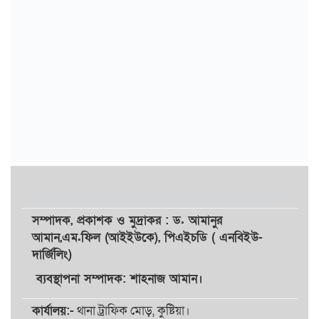
সম্পাদক,
প্রকাশক
ও
মুদ্রাকর
: ড. আমানুর
আমান,
এম.ফিল (আইইউকে), পিএইচডি ( এনবিইউ-
দার্জিলিং)
ব্যবস্থাপনা সম্পাদক: শাহনাজ আমান।
কার্যালয়:-
থানা ট্রাফিক মোড়, কুষ্টিয়া।