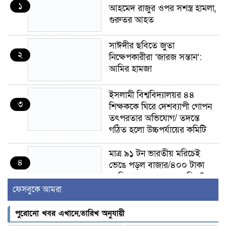
১
আহমেদ রাজুর ওপর সশস্ত্র হামলা,
গুরুতর আহত
সাঈদীর ছবিতে জুতা
২
নিক্ষেপকারীরা ‘জারজ সন্তান’:
আমির হামজা
ইসলামী বিশ্ববিদ্যালয়র ৪৪
৩
শিক্ষককে ঘিরে দেশব্যাপী গোপন
তৎপরতার অভিযোগ/ তদন্তে
গঠিত হলো উচ্চপর্যায়ের কমিটি
মাত্র ৯১ টন ভারতীয় মরিচেই
৪
ভেঙে পড়ল বাজার/৪০০ টাকা
কেজি দাম কে ধরে রেখেছিল?
ফেসবুকে আমরা
জুলাই আন্দোলন ছিল সম্মিলিত,
৫
লক্ষ্য হওয়া উচিত ঐক্য ও
পুরোনো খবর এখানে,তারিখ অনুযায়ী
রাষ্ট্রগঠন