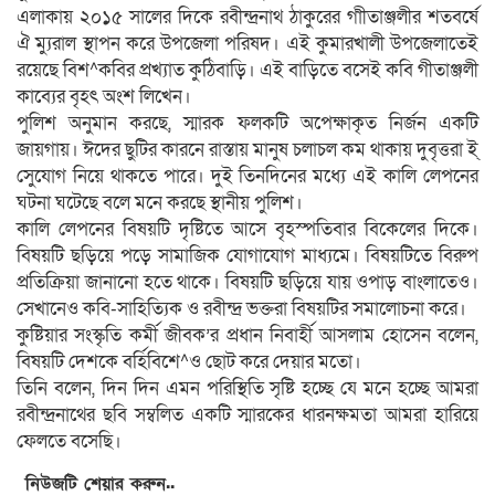
এলাকায় ২০১৫ সালের দিকে রবীন্দ্রনাথ ঠাকুরের গাীতাঞ্জলীর শতবর্ষে
ঐ ম্যুরাল স্থাপন করে উপজেলা পরিষদ। এই কুমারখালী উপজেলাতেই
রয়েছে বিশ^কবির প্রখ্যাত কুঠিবাড়ি। এই বাড়িতে বসেই কবি গীতাঞ্জলী
কাব্যের বৃহৎ অংশ লিখেন।
পুলিশ অনুমান করছে, স্মারক ফলকটি অপেক্ষাকৃত নির্জন একটি
জায়গায়। ঈদের ছুটির কারনে রাস্তায় মানুষ চলাচল কম থাকায় দুবৃত্তরা ই্
সেুযোগ নিয়ে থাকতে পারে। দুই তিনদিনের মধ্যে এই কালি লেপনের
ঘটনা ঘটেছে বলে মনে করছে স্থানীয় পুলিশ।
কালি লেপনের বিষয়টি দৃষ্টিতে আসে বৃহস্পতিবার বিকেলের দিকে।
বিষয়টি ছড়িয়ে পড়ে সামাজিক যোগাযোগ মাধ্যমে। বিষয়টিতে বিরুপ
প্রতিক্রিয়া জানানো হতে থাকে। বিষয়টি ছড়িয়ে যায় ওপাড় বাংলাতেও।
সেখানেও কবি-সাহিত্যিক ও রবীন্দ্র ভক্তরা বিষয়টির সমালোচনা করে।
কুষ্টিয়ার সংস্কৃতি কর্মী জীবক’র প্রধান নিবার্হী আসলাম হোসেন বলেন,
বিষয়টি দেশকে বর্হিবিশে^ও ছোট করে দেয়ার মতো।
তিনি বলেন, দিন দিন এমন পরিস্থিতি সৃষ্টি হচ্ছে যে মনে হচ্ছে আমরা
রবীন্দ্রনাথের ছবি সম্বলিত একটি স্মারকের ধারনক্ষমতা আমরা হারিয়ে
ফেলতে বসেছি।
নিউজটি শেয়ার করুন..