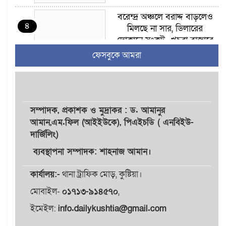
বরেন্দ্র অঞ্চলে বরাদ্দ বাড়লেও
৪
মিলছে না সার, ডিলারের
দোকানে সংকট—খুচরা বাজারে
বাড়তি দাম
ফেসবুকে আমরা
গাংনীতে মাটি খুঁড়তেই মিলল ১০
৫
ল্যান্ডমাইন, ৫ টুলবক্স; এলাকায়
চাঞ্চল্য
সম্পাদক,
প্রকাশক
ও
মুদ্রাকর
: ড. আমানুর
আমান,
এম.ফিল (আইইউকে), পিএইচডি ( এনবিইউ-
গাংনী সীমান্তে নারী-পুরুষসহ ৫
৬
দার্জিলিং)
জনকে পুশইনের চেষ্টা
বিএসএফের, বিজিবির
ব্যবস্থাপনা সম্পাদক: শাহনাজ আমান।
প্রতিরোধে ব্যর্থ
কার্যালয়:-
থানা ট্রাফিক মোড়, কুষ্টিয়া।
ইবির জুলাই-৩৬ হলে
৭
মোবাইল-
০১৭১৩-৯১৪৫৭০
,
রুমমেটদের গোপন ছবি
প্রেমিকের কাছে পাঠানোর
ইমেইল:
info.dailykushtia@gmail.com
অভিযোগ, ক্ষোভ ও আতঙ্ক