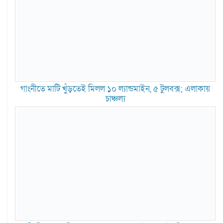
গাংনীতে মাটি খুঁড়তেই মিলল ১০ ল্যান্ডমাইন, ৫ টুলবক্স; এলাকায়
চাঞ্চল্য