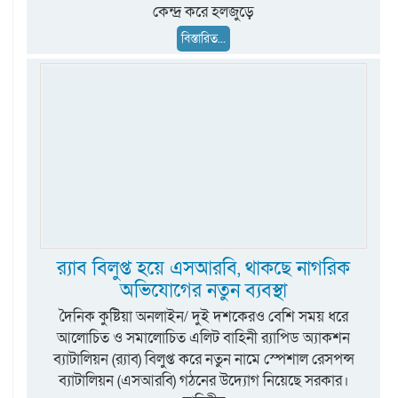
কেন্দ্র করে হলজুড়ে
বিস্তারিত...
র‍্যাব বিলুপ্ত হয়ে এসআরবি, থাকছে নাগরিক
অভিযোগের নতুন ব্যবস্থা
দৈনিক কুষ্টিয়া অনলাইন/ দুই দশকেরও বেশি সময় ধরে
আলোচিত ও সমালোচিত এলিট বাহিনী র‍্যাপিড অ্যাকশন
ব্যাটালিয়ন (র‍্যাব) বিলুপ্ত করে নতুন নামে স্পেশাল রেসপন্স
ব্যাটালিয়ন (এসআরবি) গঠনের উদ্যোগ নিয়েছে সরকার।