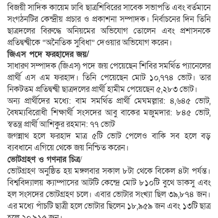
বিজয়ী সাদিক কায়েম ঢাবি ছাত্রশিবিরের সাবেক সভাপতি এবং বর্তমানে
সংগঠনটির কেন্দ্রীয় প্রচার ও প্রকাশনা সম্পাদক। নির্বাচনের দিন তিনি
ছাত্রদলের বিরুদ্ধে অনিয়মের অভিযোগ তোলেন এবং প্রশাসনকে
প্রতিদ্বন্দ্বীকে “অনৈতিক সুবিধা” দেওয়ার অভিযোগ করেন।
জিএস পদে ফরহাদের জয়/
সাধারণ সম্পাদক (জিএস) পদে জয় পেয়েছেন শিবির সমর্থিত প্যানেলের
প্রার্থী এস এম ফরহাদ। তিনি পেয়েছেন মোট ১০,৭৭৪ ভোট। তার
নিকটতম প্রতিদ্বন্দ্বী ছাত্রদলের প্রার্থী হামীম পেয়েছেন ৫,২৮৩ ভোট।
অন্য প্রার্থীদের মধ্যে: বাম সমর্থিত প্রার্থী মেঘমল্লার: ৪,৬৪৫ ভোট,
বৈষম্যবিরোধী শিক্ষার্থী সংসদের আবু বাকের মজুমদার: ৮৪৫ ভোট,
স্বতন্ত্র প্রার্থী আশিকুর রহমান: ৭৭ ভোট
জগন্নাথ হলে ফরহাদ মাত্র ৫টি ভোট পেলেও বাকি সব হলে বড়
ব্যবধানে এগিয়ে থেকে জয় নিশ্চিত করেন।
ভোটগ্রহণ ও গণনার চিত্র
/
ভোটগ্রহণ অনুষ্ঠিত হয় মঙ্গলবার সকাল ৮টা থেকে বিকেল ৪টা পর্যন্ত।
বিশ্ববিদ্যালয় ক্যাম্পাসের আটটি কেন্দ্রে মোট ৮১০টি বুথে ডাকসু এবং
হল সংসদের ভোটগ্রহণ চলে। এবার ভোটার সংখ্যা ছিল ৩৯,৮৭৪ জন।
এর মধ্যে পাঁচটি ছাত্রী হলে ভোটার ছিলেন ১৮,৯৫৯ জন এবং ১৩টি ছাত্র
হলে ২০,৯১৫ জন।