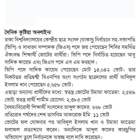
দৈনিক কুষ্টিয়া অনলাইন/
ঢাকা বিশ্ববিদ্যালয়ের কেন্দ্রীয় ছাত্র সংসদ (ডাকসু) নির্বাচনে সহ-সভাপতি
(ভিপি) ও সাধারণ সম্পাদক (জিএস) পদে জয় পেয়েছেন শিবির সমর্থিত
ঐক্যবদ্ধ শিক্ষার্থী জোটের প্রার্থীরা। ভিপি পদে নির্বাচিত হয়েছেন আবু
সাদিক কায়েম এবং জিএস পদে এস এম ফরহাদ।
ভিপি পদে সাদিক কায়েম পেয়েছেন মোট ১৪,০৪২ ভোট। তার
নিকটতম প্রতিদ্বন্দ্বী বিএনপির অংগ সংগঠন ছাত্রদলের প্রার্থী আবিদুল
ইসলাম খান পেয়েছেন ৫,৬৫৮ ভোট।
এছাড়া অন্যান্য প্রার্থীদের মধ্যে: স্বতন্ত্র জোটের উমামা ফাতেমা: ২,৫৪৯
ভোট, স্বতন্ত্র প্রার্থী শামীম হোসেন: ২,৩৮৫ ভোট
বৈষম্যবিরোধী শিক্ষার্থী সংসদের আব্দুল কাদের: ৬৬৮ ভোট
প্রতিরোধ পর্ষদের শেখ তাসনিম আফরোজ ইমি: ১১ ভোট
ভোটের ফল ঘোষণার পর আবিদুল ইসলাম খান ও উমামা ফাতেমা
ফলাফল প্রত্যাখ্যান করেন। অন্যদিকে আব্দুল কাদের কারচুপির
অভিযোগ তুলে নির্বাচনকে অস্বচ্ছ বলে দাবি করেছেন।