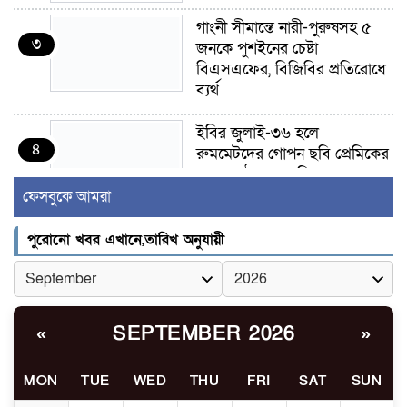
গাংনী সীমান্তে নারী-পুরুষসহ ৫
৩
জনকে পুশইনের চেষ্টা
বিএসএফের, বিজিবির প্রতিরোধে
ব্যর্থ
ইবির জুলাই-৩৬ হলে
৪
রুমমেটদের গোপন ছবি প্রেমিকের
কাছে পাঠানোর অভিযোগ, ক্ষোভ
ও আতঙ্ক শিক্ষার্থীদের
ফেসবুকে আমরা
র‍্যাব বিলুপ্ত হয়ে এসআরবি,
পুরোনো খবর এখানে,তারিখ অনুযায়ী
৫
থাকছে নাগরিক অভিযোগের নতুন
ব্যবস্থা
খোকসায় বিএনপি নেতা নাফিজ
SEPTEMBER 2026
«
»
৬
আহমেদ রাজুর ওপর সশস্ত্র হামলা,
গুরুতর আহত
MON
TUE
WED
THU
FRI
SAT
SUN