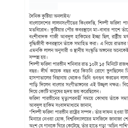
দৈনিক কুষ্টিয়া অনলাইন/
বাংলাদেশের লালনসংগীতের কিংবদন্তি, শিল্পী ফরিদা
মতবিরোধ। কুষ্টিয়ার পৌর কবরস্থানে মা–বাবার পাশে তাঁকে
বংশীবাদক গাজী আবদুল হাকিমের ইচ্ছা ছিল, রাষ্ট্রীয় মর
বুদ্ধিজীবী কবরস্থানে তাঁকে সমাহিত করা। এ নিয়ে রাতভর 
এমনকি লালন অনুসারী ও স্থানীয় সংস্কৃতি অঙ্গনের অনেকে
সম্পন্ন হয়।
শিল্পী ফরিদা পারভীন শনিবার রাত ১০টা ১৫ মিনিটে রাজ
বছর। দীর্ঘ কয়েক বছর ধরে কিডনি রোগে ভুগছিলেন তিন
হাসপাতালের বিছানায় থেকেও তিনি গুনগুন করতেন লালনের
পাড়ি দিলেন বাংলার সংগীতাঙ্গনের এই উজ্জ্বল নক্ষত্র। নি
দিয়ে কোটি মানুষের হৃদয় জয় করেছিলেন।
ফরিদা পারভীনের মৃত্যুপরবর্তী সময়ে কোথায় তাঁকে সমাহ
আবদুল হাকিম সংবাদমাধ্যমে জানান,
“শিল্পী ফরিদা পারভীন রাষ্ট্রের সম্পদ। তাঁর দাফন হওয়া উ
মিনারে নেওয়া হোক, বিশ্ববিদ্যালয়ের মসজিদে জানাজা শ
অংশ যে গানকে ঘিরে কেটেছে, তাঁর হাতে গড়া ‘অচিন পাখ