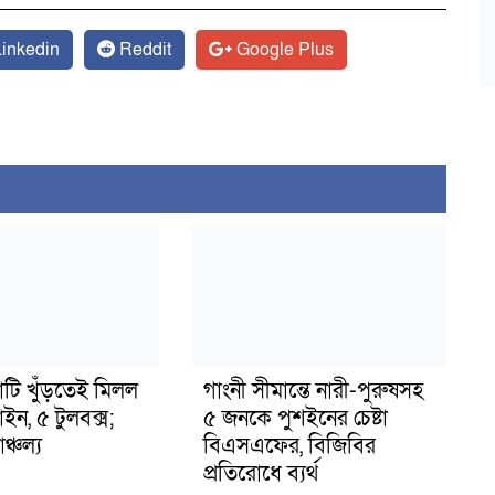
inkedin
Reddit
Google Plus
াটি খুঁড়তেই মিলল
গাংনী সীমান্তে নারী-পুরুষসহ
মাইন, ৫ টুলবক্স;
৫ জনকে পুশইনের চেষ্টা
্চল্য
বিএসএফের, বিজিবির
প্রতিরোধে ব্যর্থ