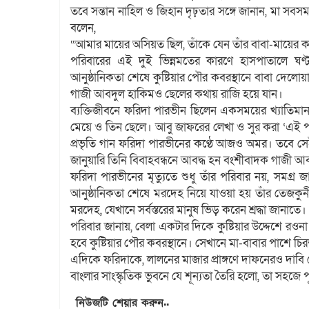
তবে সন্তান নাহিল ও জিহান দৃঢ়তার সঙ্গে জানান, মা সবসম
বলেন,
“আমার মায়ের অসিয়ত ছিল, তাঁকে যেন তাঁর বাবা-মায়ের ক
পরিবারের এই দুই ভিন্নমতের কারণে হাসপাতালে ঘণ
আনুষ্ঠানিকতা শেষে কুষ্টিয়ার পৌর কবরস্থানে বাবা দে
গাজী আবদুল হাকিমও ছেলের কথায় রাজি হয়ে যান।
ব্যক্তিজীবনে ফরিদা পারভীন ছিলেন একসময়ের খ্যাতিমান 
মেয়ে ও তিন ছেলে। আবু জাফরের লেখা ও সুর করা ‘এই পদ্মা
প্রভৃতি গান ফরিদা পারভীনের কণ্ঠে আজও অমর। তবে সে
জানুয়ারি তিনি বিবাহবন্ধনে আবদ্ধ হন বংশীবাদক গাজী আব
ফরিদা পারভীনের মৃত্যুতে শুধু তাঁর পরিবার নয়, সমগ্
আনুষ্ঠানিকতা শেষে মরদেহ নিয়ে যাওয়া হয় তাঁর তেজকুন
মরদেহ, যেখানে সর্বস্তরের মানুষ ভিড় করেন শ্রদ্ধা জানাতে।
পরিবার জানায়, বেলা একটার দিকে কুষ্টিয়ার উদ্দেশে রওনা
হবে কুষ্টিয়ার পৌর কবরস্থানে। সেখানে মা-বাবার পাশে চি
এদিকে ফরিদাকে, লালনের মাজার প্রাঙ্গণে দাফনেরও দাব
বাংলার সাংস্কৃতিক ভুবনে যে শূন্যতা তৈরি হলো, তা সহজে
নিউজটি শেয়ার করুন..