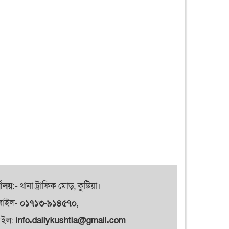
যালয়:-
থানা ট্রাফিক মোড়, কুষ্টিয়া।
বাইল-
০১৭১৩-৯১৪৫৭০
,
েইল:
info.dailykushtia@gmail.com