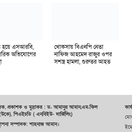
ুপ্ত হয়ে এসআরবি,
খোকসায় বিএনপি নেতা
গরিক অভিযোগের
নাফিজ আহমেদ রাজুর ওপর
া
সশস্ত্র হামলা, গুরুতর আহত
াদক,
প্রকাশক
ও
মুদ্রাকর
: ড. আমানুর আমান,
এম.ফিল
কার্
কে), পিএইচডি ( এনবিইউ- দার্জিলিং)
মো
্থাপনা সম্পাদক: শাহনাজ আমান।
ইম