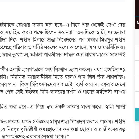
 পারভীনকে কোথায় দাফন করা হবে—এ নিয়ে শুরু থেকেই দেখা দেয়
 সমাহিত করার পক্ষে ছিলেন সন্তানরা। অন্যদিকে স্বামী, খ্যাতনামা
্যাদা দিয়ে শহীদ মিনারে শ্রদ্ধা নিবেদনের পর ঢাকার মিরপুর শহীদ
চলেছে পরিবার ও ঘনিষ্ঠ মহলের মধ্যে আলোচনা, দ্বন্দ্ব ও মতবিনিময়।
ই দাবি তুলেছেন, ফরিদা পারভীনের দাফন যেন লালন মাজার প্রাঙ্গণেই
ধানীর একটি হাসপাতালে শেষ নিঃশ্বাস ত্যাগ করেন। বয়স হয়েছিল ৭১
ি। নিয়মিত ডায়ালাইসিস নিতে হলেও গান ছিল তাঁর প্রাণশক্তি।
 গান। কিন্তু চিকিৎসকদের সব চেষ্টা ব্যর্থ করে না–ফেরার দেশে
ভে গেল সেই কণ্ঠস্বর, যিনি লালনের দর্শন ও গানের মর্মভেদী ব্যাখ্যা
উ
িত করা হবে—এ নিয়ে দ্বন্দ্ব প্রকট আকার ধারণ করে। স্বামী গাজী
চিত ঢাকায়, যাতে সর্বস্তরের মানুষ শ্রদ্ধা নিবেদন করতে পারেন। শহীদ
েষে মিরপুর বুদ্ধিজীবী কবরস্থানে দাফন করা হোক। আর জীবনের বড়
র
ি’ স্কুলে মরদেহ একবার নেওয়া হোক।”