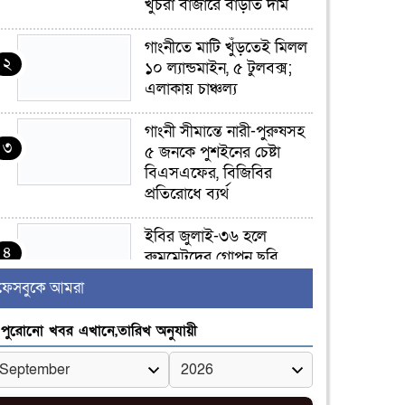
খুচরা বাজারে বাড়তি দাম
গাংনীতে মাটি খুঁড়তেই মিলল
২
১০ ল্যান্ডমাইন, ৫ টুলবক্স;
এলাকায় চাঞ্চল্য
গাংনী সীমান্তে নারী-পুরুষসহ
৩
৫ জনকে পুশইনের চেষ্টা
বিএসএফের, বিজিবির
প্রতিরোধে ব্যর্থ
ইবির জুলাই-৩৬ হলে
৪
রুমমেটদের গোপন ছবি
প্রেমিকের কাছে পাঠানোর
ফেসবুকে আমরা
অভিযোগ, ক্ষোভ ও আতঙ্ক
িক্ষার্থীদের
পুরোনো খবর এখানে,তারিখ অনুযায়ী
র‍্যাব বিলুপ্ত হয়ে এসআরবি,
৫
থাকছে নাগরিক অভিযোগের
নতুন ব্যবস্থা