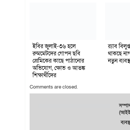
ইবির জুলাই-৩৬ হলে
র‍্যাব বিল
রুমমেটদের গোপন ছবি
থাকছে না
প্রেমিকের কাছে পাঠানোর
নতুন ব্যবস্থ
অভিযোগ, ক্ষোভ ও আতঙ্ক
শিক্ষার্থীদের
Comments are closed.
সম্প
(আইইউ
ব্যবস