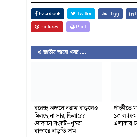
Facebook
Twitter
Digg
L
Pinterest
Print
এ জাতীয় আরো খবর ....
বরেন্দ্র অঞ্চলে বরাদ্দ বাড়লেও
গাংনীতে ম
মিলছে না সার, ডিলারের
১০ ল্যান্ড
দোকানে সংকট—খুচরা
এলাকায় চাঞ
বাজারে বাড়তি দাম