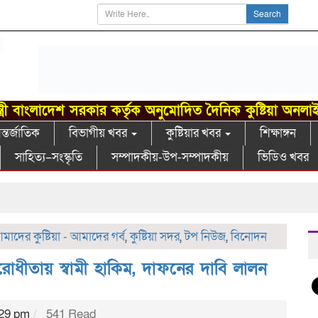
Search
্ত্রী বাংলাদেশ সরকার কর্তৃক অনুমোদিত দৈনিক কুষ্টিয়া অনলা
্তর্জাতিক
বিভাগীয় খবর
কুষ্টিয়ার খবর
শিক্ষাঙ্গন
সাহিত্য–সংস্কৃতি
সম্পাদকীয়-উপ-সম্পাদকীয়
ভিডিও খবর
বর
মাদের কুষ্টিয়া - আমাদের গর্ব
,
কুষ্টিয়া সদর
,
টপ নিউজ
,
বিনোদন
রোধীতায় স্বামী হাকিম, দাফনের দাবি লালন
:29 pm
541 Read