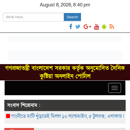
August 8, 2026, 8:40 pm
Search
গণপ্রজাতন্ত্রী বাংলাদেশ সরকার কর্তৃক অনুমোদিত দৈনিক
কুষ্টিয়া অনলাইন পোর্টাল
Toggle
navigat
সংবাদ শিরোনাম :
গাংনীতে মাটি খুঁড়তেই মিলল ১০ ল্যান্ডমাইন, ৫ টুলবক্স; এলাকায় চাঞ্চল্য