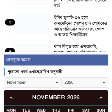
বিএসএফের, বিজিবির প্রতিরোধে
ব্যর্থ
ইবির জুলাই-৩৬ হলে
৩
রুমমেটদের গোপন ছবি প্রেমিকের
কাছে পাঠানোর অভিযোগ, ক্ষোভ
ও আতঙ্ক শিক্ষার্থীদের
র‍্যাব বিলুপ্ত হয়ে এসআরবি,
৪
থাকছে নাগরিক অভিযোগের নতুন
ব্যবস্থা
ফেসবুকে আমরা
খোকসায় বিএনপি নেতা নাফিজ
পুরোনো খবর এখানে,তারিখ অনুযায়ী
৫
আহমেদ রাজুর ওপর সশস্ত্র হামলা,
গুরুতর আহত
সাঈদীর ছবিতে জুতা
NOVEMBER 2026
«
»
৬
নিক্ষেপকারীরা ‘জারজ সন্তান’:
আমির হামজা
MON
TUE
WED
THU
FRI
SAT
SUN