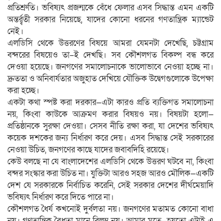
প্রতিশ্রুতি। ভবিষ্যৎ প্রজন্মকে বেঁধে ফেলার এসব সিদ্ধান্ত এমন একটি
অন্তর্র্বতী সরকার নিয়েছে, যাদের কোনো ধরনের গণতান্ত্রিক ম্যান্ডেট
নেই।
এলডিসি থেকে উত্তরণের বিষয়ে আমরা যেমনটা দেখেছি, চট্টগ্রাম
বন্দরের বিষয়েও তা–ই দেখছি। সব কৌশলগত বিকল্প বন্ধ করে
দেওয়া হয়েছে। জনগণের সমালোচনাকে ভালোভাবে নেওয়া হচ্ছে না।
দ্রুততা ও অনিবার্যতার অজুহাত দেখিয়ে যৌক্তিক উদ্বেগগুলোকে উপেক্ষা
করা হচ্ছে।
একটা কথা স্পষ্ট করা দরকার—এটা কারও প্রতি ব্যক্তিগত সমালোচনা
নয়, কিংবা কাউকে আক্রমণ করার বিষয়ও নয়। বিষয়টা হলো—
প্রতিষ্ঠানকে সুরক্ষা দেওয়া। সেসব নীতি রক্ষা করা, যা দেশের ভবিষ্যৎ
কয়েক দশকের জন্য নির্ধারণ করে দেয়। এসব সিদ্ধান্ত সেই সরকারের
নেওয়া উচিত, জনগণের কাছে যাদের জবাবদিহি রয়েছে।
কেউ বলছে না যে বাংলাদেশের এলডিসি থেকে উত্তরণ ঘটবে না, কিংবা
বন্দর সংস্কার করা উচিত না। যুক্তিটা আরও সহজ আরও মৌলিক—একটি
দেশ যে সরকারকে নির্বাচিত করেনি, সেই সরকার দেশের দীর্ঘমেয়াদি
ভবিষ্যৎ নির্ধারণ করে দিতে পারে না।
কৌশলগত ধৈর্য কখনোই দুর্বলতা নয়। জনগণের মতামত কোনো বাধা
নয়। গণতান্ত্রিক বৈধতা মানে বিলম্ব নয়। আমার মতে—হয়তো এটাই এ