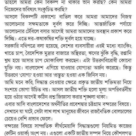
তাহলে আমরা কেন বিকল্প না থাকার ভান করছি? কেন আমরা
নিজেদের ভবিষ্যৎ সংকুচিত করছি?
আসলে বিকল্পটি প্রকাশ্যে বাতিল করে আমরা আমাদের নিজস্ব
আলোচনার সক্ষমতাকে দুর্বল করে দিচ্ছি। আন্তর্জাতিক পর্যায়ে
আলোচনার টেবিলে বসার আগেই আমরা আমাদের অবস্থান প্রকাশ করে
দিচ্ছি। এতে দর–কষাকষির শক্তি দুর্বল হয়ে যাচ্ছে।
সরকারি নথিপত্রে বলা হয়েছে, দেশের ব্যবসায়ীরা এরই মধ্যে ব্যাংকিং
খাতে চাপ, বৈদেশিক মুদ্রার বাজারে অস্থিরতা, ঋণের ঝুঁকি বৃদ্ধি, রপ্তানি
শ্লথ হয়ে আসার চাপ মোকাবিলা করছেন। এটা উত্তরণবিরোধী কোনো
যুক্তি নয়। বাংলাদেশ এগিয়ে যাওয়ার যোগ্যতা অর্জন করেছে। কিন্তু
উত্তরণে ‘যোগ্য’ হওয়া আর ‘প্রস্তুত’ হওয়া এক জিনিস নয়।
আমি মনে করি, সিদ্ধান্ত নেওয়ার ক্ষেত্রে প্রকৃত জাতীয় শক্তিমত্তা নিয়ে
সংশয়ে ভোগা উচিত নয়। আসল জাতীয় শক্তি হলো মূল্য অপরিবর্তনীয়
হয়ে ওঠার আগেই কঠিন প্রশ্ন জিজ্ঞাসা করার শৃঙ্খলা থাকা।
এবার আসি বাংলাদেশের অর্থনীতির প্রবেশদ্বার চট্টগ্রাম বন্দরের বিষয়ে।
সেখানে যা ঘটে, সেটা লাখ লাখ মানুষের জীবনে রাজনৈতিক বোলচালের
চেয়েও বেশি প্রভাব ফেলে।
বন্দরের বিষয়ে সাম্প্রতিক দীর্ঘমেয়াদি সিদ্ধান্তগুলো নিয়মিত কাজের
(রুটিন ওয়ার্ক) অংশ নয়। এগুলো একটি জাতীয় সম্পদ নিয়ে কৌশলগত