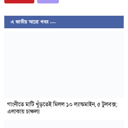
এ জাতীয় আরো খবর ....
গাংনীতে মাটি খুঁড়তেই মিলল ১০ ল্যান্ডমাইন, ৫ টুলবক্স;
এলাকায় চাঞ্চল্য