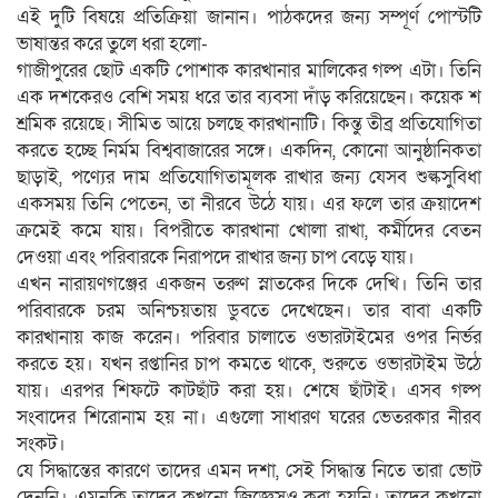
এই দুটি বিষয়ে প্রতিক্রিয়া জানান। পাঠকদের জন্য সম্পূর্ণ পোস্টটি
ভাষান্তর করে তুলে ধরা হলো-
গাজীপুরের ছোট একটি পোশাক কারখানার মালিকের গল্প এটা। তিনি
এক দশকেরও বেশি সময় ধরে তার ব্যবসা দাঁড় করিয়েছেন। কয়েক শ
শ্রমিক রয়েছে। সীমিত আয়ে চলছে কারখানাটি। কিন্তু তীব্র প্রতিযোগিতা
করতে হচ্ছে নির্মম বিশ্ববাজারের সঙ্গে। একদিন, কোনো আনুষ্ঠানিকতা
ছাড়াই, পণ্যের দাম প্রতিযোগিতামূলক রাখার জন্য যেসব শুল্কসুবিধা
একসময় তিনি পেতেন, তা নীরবে উঠে যায়। এর ফলে তার ক্রয়াদেশ
ক্রমেই কমে যায়। বিপরীতে কারখানা খোলা রাখা, কর্মীদের বেতন
দেওয়া এবং পরিবারকে নিরাপদে রাখার জন্য চাপ বেড়ে যায়।
এখন নারায়ণগঞ্জের একজন তরুণ স্নাতকের দিকে দেখি। তিনি তার
পরিবারকে চরম অনিশ্চয়তায় ডুবতে দেখেছেন। তার বাবা একটি
কারখানায় কাজ করেন। পরিবার চালাতে ওভারটাইমের ওপর নির্ভর
করতে হয়। যখন রপ্তানির চাপ কমতে থাকে, শুরুতে ওভারটাইম উঠে
যায়। এরপর শিফটে কাটছাঁট করা হয়। শেষে ছাঁটাই। এসব গল্প
সংবাদের শিরোনাম হয় না। এগুলো সাধারণ ঘরের ভেতরকার নীরব
সংকট।
যে সিদ্ধান্তের কারণে তাদের এমন দশা, সেই সিদ্ধান্ত নিতে তারা ভোট
দেননি। এমনকি তাদের কখনো জিজ্ঞেসও করা হয়নি। তাদের কখনো