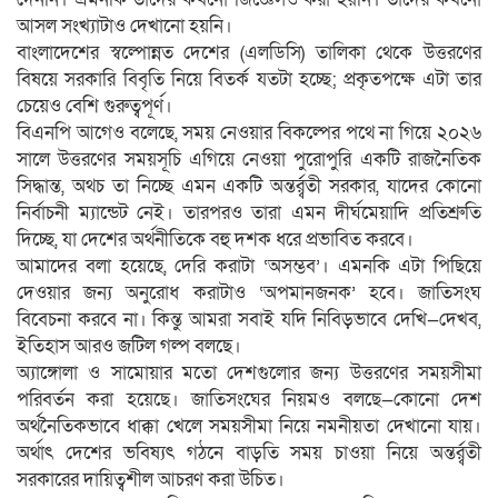
আসল সংখ্যাটাও দেখানো হয়নি।
বাংলাদেশের স্বল্পোন্নত দেশের (এলডিসি) তালিকা থেকে উত্তরণের
বিষয়ে সরকারি বিবৃতি নিয়ে বিতর্ক যতটা হচ্ছে; প্রকৃতপক্ষে এটা তার
চেয়েও বেশি গুরুত্বপূর্ণ।
বিএনপি আগেও বলেছে, সময় নেওয়ার বিকল্পের পথে না গিয়ে ২০২৬
সালে উত্তরণের সময়সূচি এগিয়ে নেওয়া পুরোপুরি একটি রাজনৈতিক
সিদ্ধান্ত, অথচ তা নিচ্ছে এমন একটি অন্তর্র্বতী সরকার, যাদের কোনো
নির্বাচনী ম্যান্ডেট নেই। তারপরও তারা এমন দীর্ঘমেয়াদি প্রতিশ্রুতি
দিচ্ছে, যা দেশের অর্থনীতিকে বহু দশক ধরে প্রভাবিত করবে।
আমাদের বলা হয়েছে, দেরি করাটা ‘অসম্ভব’। এমনকি এটা পিছিয়ে
দেওয়ার জন্য অনুরোধ করাটাও ‘অপমানজনক’ হবে। জাতিসংঘ
বিবেচনা করবে না। কিন্তু আমরা সবাই যদি নিবিড়ভাবে দেখি—দেখব,
ইতিহাস আরও জটিল গল্প বলছে।
অ্যাঙ্গোলা ও সামোয়ার মতো দেশগুলোর জন্য উত্তরণের সময়সীমা
পরিবর্তন করা হয়েছে। জাতিসংঘের নিয়মও বলছে—কোনো দেশ
অর্থনৈতিকভাবে ধাক্কা খেলে সময়সীমা নিয়ে নমনীয়তা দেখানো যায়।
অর্থাৎ দেশের ভবিষ্যৎ গঠনে বাড়তি সময় চাওয়া নিয়ে অন্তর্র্বতী
সরকারের দায়িত্বশীল আচরণ করা উচিত।