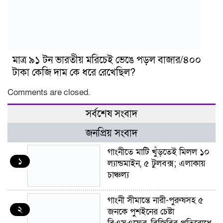
মাত্র ৯১ টন ভারতীয় মরিচেই ভেঙে পড়ল বাজার/৪০০
টাকা কেজি দাম কে ধরে রেখেছিল?
Comments are closed.
সর্বশেষ সংবাদ
জনপ্রিয় সংবাদ
গাংনীতে মাটি খুঁড়তেই মিলল ১০
১
ল্যান্ডমাইন, ৫ টুলবক্স; এলাকায়
চাঞ্চল্য
গাংনী সীমান্তে নারী-পুরুষসহ ৫
২
জনকে পুশইনের চেষ্টা