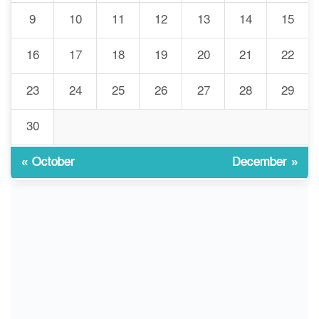
গবেষণার আগে গবেষণার ভিত্তি:
9
10
11
12
13
14
15
৮
বিশ্ববিদ্যালয় কি প্রস্তুত?
16
17
18
19
20
21
22
ইসলামী বিশ্ববিদ্যালয়ে
23
24
25
26
27
28
29
৯
ওরিয়েন্টেশন/ খাদ্যে হতাশার স্বাদ
30
যাত্রার মঞ্চে নেমে এলো নীরবতা,
« October
December »
১০
বিদায় কিংবদন্তি খলনায়ক
তকরিম উদ্দিন খান