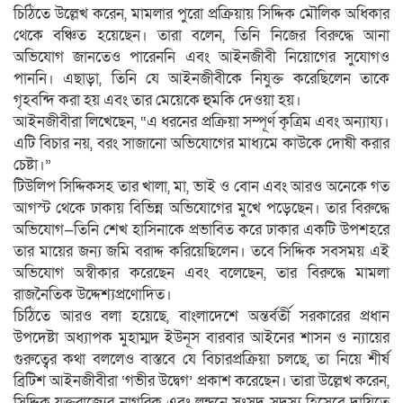
চিঠিতে উল্লেখ করেন, মামলার পুরো প্রক্রিয়ায় সিদ্দিক মৌলিক অধিকার
থেকে বঞ্চিত হয়েছেন। তারা বলেন, তিনি নিজের বিরুদ্ধে আনা
অভিযোগ জানতেও পারেননি এবং আইনজীবী নিয়োগের সুযোগও
পাননি। এছাড়া, তিনি যে আইনজীবীকে নিযুক্ত করেছিলেন তাকে
গৃহবন্দি করা হয় এবং তার মেয়েকে হুমকি দেওয়া হয়।
আইনজীবীরা লিখেছেন, “এ ধরনের প্রক্রিয়া সম্পূর্ণ কৃত্রিম এবং অন্যায্য।
এটি বিচার নয়, বরং সাজানো অভিযোগের মাধ্যমে কাউকে দোষী করার
চেষ্টা।”
টিউলিপ সিদ্দিকসহ তার খালা, মা, ভাই ও বোন এবং আরও অনেকে গত
আগস্ট থেকে ঢাকায় বিভিন্ন অভিযোগের মুখে পড়েছেন। তার বিরুদ্ধে
অভিযোগ—তিনি শেখ হাসিনাকে প্রভাবিত করে ঢাকার একটি উপশহরে
তার মায়ের জন্য জমি বরাদ্দ করিয়েছিলেন। তবে সিদ্দিক সবসময় এই
অভিযোগ অস্বীকার করেছেন এবং বলেছেন, তার বিরুদ্ধে মামলা
রাজনৈতিক উদ্দেশ্যপ্রণোদিত।
চিঠিতে আরও বলা হয়েছে, বাংলাদেশে অন্তর্বর্তী সরকারের প্রধান
উপদেষ্টা অধ্যাপক মুহাম্মদ ইউনূস বারবার আইনের শাসন ও ন্যায়ের
গুরুত্বের কথা বললেও বাস্তবে যে বিচারপ্রক্রিয়া চলছে, তা নিয়ে শীর্ষ
ব্রিটিশ আইনজীবীরা ‘গভীর উদ্বেগ’ প্রকাশ করেছেন। তারা উল্লেখ করেন,
সিদ্দিক যুক্তরাজ্যের নাগরিক এবং লন্ডনে সংসদ সদস্য হিসেবে দায়িত্বে