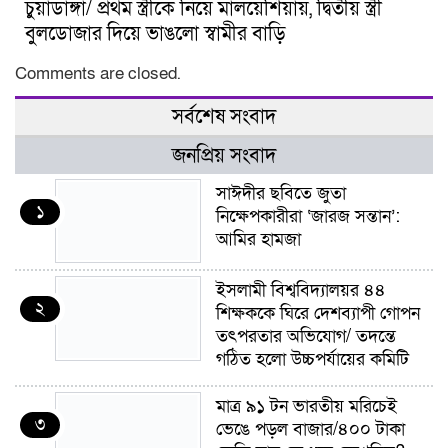
চুয়াডাঙ্গা/ প্রথম স্ত্রীকে নিয়ে মালয়েশিয়ায়, দ্বিতীয় স্ত্রী
বুলডোজার দিয়ে ভাঙলো স্বামীর বাড়ি
Comments are closed.
সর্বশেষ সংবাদ
জনপ্রিয় সংবাদ
সাঈদীর ছবিতে জুতা
১
নিক্ষেপকারীরা ‘জারজ সন্তান’:
আমির হামজা
ইসলামী বিশ্ববিদ্যালয়র ৪৪
২
শিক্ষককে ঘিরে দেশব্যাপী গোপন
তৎপরতার অভিযোগ/ তদন্তে
গঠিত হলো উচ্চপর্যায়ের কমিটি
মাত্র ৯১ টন ভারতীয় মরিচেই
৩
ভেঙে পড়ল বাজার/৪০০ টাকা