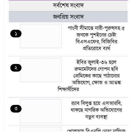
সর্বশেষ সংবাদ
জনপ্রিয় সংবাদ
গাংনী সীমান্তে নারী-পুরুষসহ ৫
১
জনকে পুশইনের চেষ্টা
বিএসএফের, বিজিবির
প্রতিরোধে ব্যর্থ
ইবির জুলাই-৩৬ হলে
২
রুমমেটদের গোপন ছবি
প্রেমিকের কাছে পাঠানোর
অভিযোগ, ক্ষোভ ও আতঙ্ক
শিক্ষার্থীদের
র‍্যাব বিলুপ্ত হয়ে এসআরবি,
৩
থাকছে নাগরিক অভিযোগের
নতুন ব্যবস্থা
খোকসায় বিএনপি নেতা নাফিজ