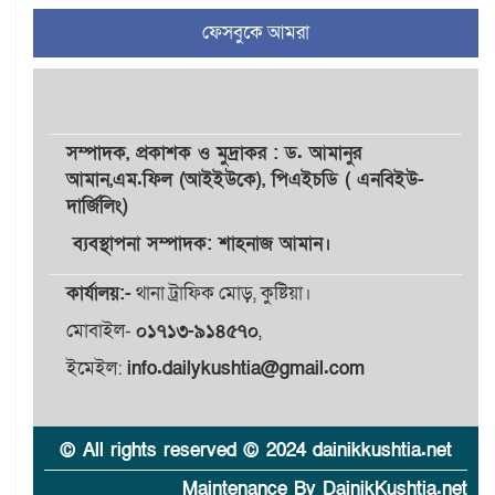
৪
আহমেদ রাজুর ওপর সশস্ত্র
ফেসবুকে আমরা
হামলা, গুরুতর আহত
সাঈদীর ছবিতে জুতা
৫
নিক্ষেপকারীরা ‘জারজ সন্তান’:
আমির হামজা
সম্পাদক,
প্রকাশক
ও
মুদ্রাকর
: ড. আমানুর
আমান,
এম.ফিল (আইইউকে), পিএইচডি ( এনবিইউ-
দার্জিলিং)
ইসলামী বিশ্ববিদ্যালয়র ৪৪
৬
শিক্ষককে ঘিরে দেশব্যাপী গোপন
ব্যবস্থাপনা সম্পাদক: শাহনাজ আমান।
তৎপরতার অভিযোগ/ তদন্তে
গঠিত হলো উচ্চপর্যায়ের কমিটি
কার্যালয়:-
থানা ট্রাফিক মোড়, কুষ্টিয়া।
মোবাইল-
০১৭১৩-৯১৪৫৭০
,
মাত্র ৯১ টন ভারতীয় মরিচেই
৭
ভেঙে পড়ল বাজার/৪০০ টাকা
ইমেইল:
info.dailykushtia@gmail.com
কেজি দাম কে ধরে রেখেছিল?
জুলাই আন্দোলন ছিল সম্মিলিত,
© All rights reserved © 2024 dainikkushtia.net
৮
লক্ষ্য হওয়া উচিত ঐক্য ও
রাষ্ট্রগঠন
Maintenance By DainikKushtia.net