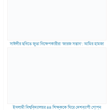
সাঈদীর ছবিতে জুতা নিক্ষেপকারীরা ‘জারজ সন্তান’: আমির হামজা
ইসলামী বিশ্ববিদ্যালয়র ৪৪ শিক্ষককে ঘিরে দেশব্যাপী গোপন