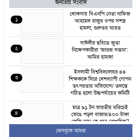
জনপ্রিয় সংবাদ
খোকসায় বিএনপি নেতা নাফিজ
১
আহমেদ রাজুর ওপর সশস্ত্র
হামলা, গুরুতর আহত
সাঈদীর ছবিতে জুতা
২
নিক্ষেপকারীরা ‘জারজ সন্তান’:
আমির হামজা
ইসলামী বিশ্ববিদ্যালয়র ৪৪
৩
শিক্ষককে ঘিরে দেশব্যাপী গোপন
তৎপরতার অভিযোগ/ তদন্তে
গঠিত হলো উচ্চপর্যায়ের কমিটি
মাত্র ৯১ টন ভারতীয় মরিচেই
৪
ভেঙে পড়ল বাজার/৪০০ টাকা
কেজি দাম কে ধরে রেখেছিল?
ফেসবুকে আমরা
জুলাই আন্দোলন ছিল সম্মিলিত,