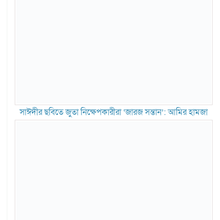
সাঈদীর ছবিতে জুতা নিক্ষেপকারীরা ‘জারজ সন্তান’: আমির হামজা