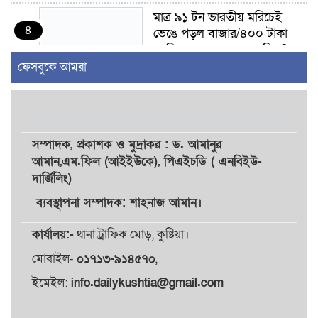
মাত্র ৯১ টন ভারতীয় মরিচেই
৪
ভেঙে পড়ল বাজার/৪০০ টাকা
কেজি দাম কে ধরে রেখেছিল?
ফেসবুকে আমরা
জুলাই আন্দোলন ছিল সম্মিলিত,
৫
লক্ষ্য হওয়া উচিত ঐক্য ও
রাষ্ট্রগঠন
সম্পাদক,
প্রকাশক
ও
মুদ্রাকর
: ড. আমানুর
ভোরে ঝিনাইদহ সীমান্তে জটলা
আমান,
এম.ফিল (আইইউকে), পিএইচডি ( এনবিইউ-
৬
দেখে বিএসএফের রাবার বুলেট,
দার্জিলিং)
বাংলাদেশি আহত
ব্যবস্থাপনা সম্পাদক: শাহনাজ আমান।
চুয়াডাঙ্গা/ প্রথম স্ত্রীকে নিয়ে
কার্যালয়:-
থানা ট্রাফিক মোড়, কুষ্টিয়া।
৭
মালয়েশিয়ায়, দ্বিতীয় স্ত্রী
বুলডোজার দিয়ে ভাঙলো স্বামীর
মোবাইল-
০১৭১৩-৯১৪৫৭০
,
বাড়ি
ইমেইল:
info.dailykushtia@gmail.com
প্রথমবারের মতো এমপিওভুক্ত