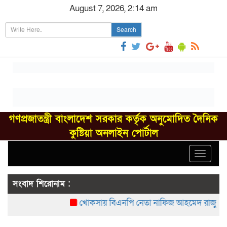
August 7, 2026, 2:14 am
Search
গণপ্রজাতন্ত্রী বাংলাদেশ সরকার কর্তৃক অনুমোদিত দৈনিক
কুষ্টিয়া অনলাইন পোর্টাল
Toggle
navigat
সংবাদ শিরোনাম :
খোকসায় বিএনপি নেতা নাফিজ আহমেদ রাজুর ওপর 