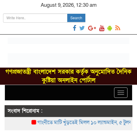
August 9, 2026, 12:30 am
Search
গণপ্রজাতন্ত্রী বাংলাদেশ সরকার কর্তৃক অনুমোদিত দৈনিক
কুষ্টিয়া অনলাইন পোর্টাল
Toggle
navigat
সংবাদ শিরোনাম :
গাংনীতে মাটি খুঁড়তেই মিলল ১০ ল্যান্ডমাইন, ৫ টুলবক্স; 