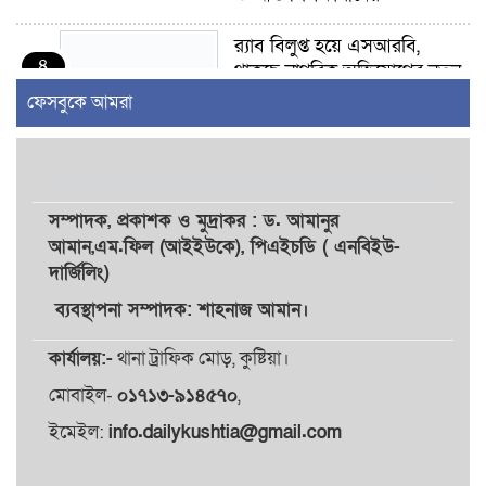
র‍্যাব বিলুপ্ত হয়ে এসআরবি,
৪
থাকছে নাগরিক অভিযোগের নতুন
ব্যবস্থা
ফেসবুকে আমরা
খোকসায় বিএনপি নেতা নাফিজ
৫
আহমেদ রাজুর ওপর সশস্ত্র হামলা,
গুরুতর আহত
সম্পাদক,
প্রকাশক
ও
মুদ্রাকর
: ড. আমানুর
আমান,
এম.ফিল (আইইউকে), পিএইচডি ( এনবিইউ-
সাঈদীর ছবিতে জুতা
দার্জিলিং)
৬
নিক্ষেপকারীরা ‘জারজ সন্তান’:
আমির হামজা
ব্যবস্থাপনা সম্পাদক: শাহনাজ আমান।
কার্যালয়:-
থানা ট্রাফিক মোড়, কুষ্টিয়া।
ইসলামী বিশ্ববিদ্যালয়র ৪৪
৭
শিক্ষককে ঘিরে দেশব্যাপী গোপন
মোবাইল-
০১৭১৩-৯১৪৫৭০
,
তৎপরতার অভিযোগ/ তদন্তে
ইমেইল:
info.dailykushtia@gmail.com
গঠিত হলো উচ্চপর্যায়ের কমিটি