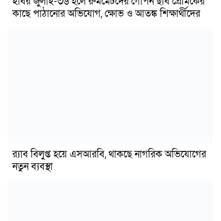
ইবির জুলাই-৩৬ হলে রুমমেটদের গোপন ছবি প্রেমিকের
কাছে পাঠানোর অভিযোগ, ক্ষোভ ও আতঙ্ক শিক্ষার্থীদের
র‍্যাব বিলুপ্ত হয়ে এসআরবি, থাকছে নাগরিক অভিযোগের
নতুন ব্যবস্থা