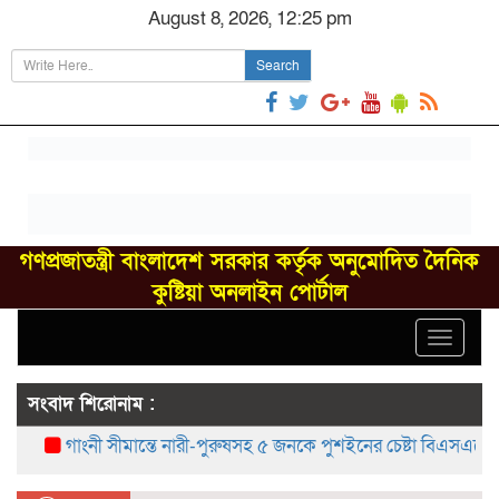
August 8, 2026, 12:25 pm
Search
গণপ্রজাতন্ত্রী বাংলাদেশ সরকার কর্তৃক অনুমোদিত দৈনিক
কুষ্টিয়া অনলাইন পোর্টাল
Toggle
navigat
সংবাদ শিরোনাম :
গাংনী সীমান্তে নারী-পুরুষসহ ৫ জনকে পুশইনের চেষ্টা বিএসএফের, বিজি