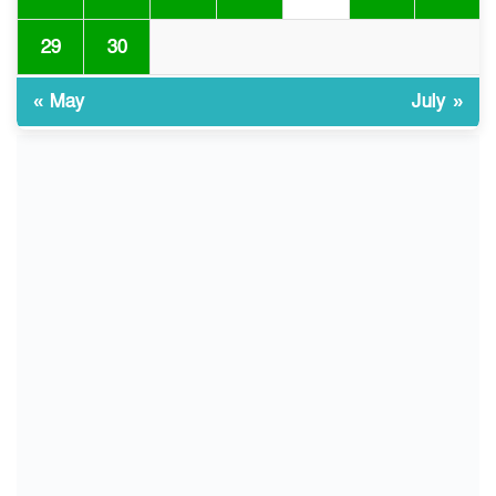
29
30
ভোরে ঝিনাইদহ সীমান্তে জটলা
৯
দেখে বিএসএফের রাবার বুলেট,
বাংলাদেশি আহত
« May
July »
চুয়াডাঙ্গা/ প্রথম স্ত্রীকে নিয়ে
১০
মালয়েশিয়ায়, দ্বিতীয় স্ত্রী
বুলডোজার দিয়ে ভাঙলো স্বামীর
বাড়ি