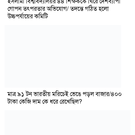
ইসলামী বিশ্ববিদ্যালয়র ৪৪ শিক্ষককে ঘিরে দেশব্যাপী
গোপন তৎপরতার অভিযোগ/ তদন্তে গঠিত হলো
উচ্চপর্যায়ের কমিটি
মাত্র ৯১ টন ভারতীয় মরিচেই ভেঙে পড়ল বাজার/৪০০
টাকা কেজি দাম কে ধরে রেখেছিল?