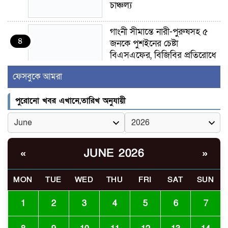
চাঞ্চল্য
গাংনী সীমান্তে নারী-পুরুষসহ ৫
৪
জনকে পুশইনের চেষ্টা
বিএসএফের, বিজিবির প্রতিরোধে
ব্যর্থ
ফেসবুকে আমরা
ইবির জুলাই-৩৬ হলে
৫
পুরোনো খবর এখানে,তারিখ অনুযায়ী
রুমমেটদের গোপন ছবি প্রেমিকের
কাছে পাঠানোর অভিযোগ, ক্ষোভ
ও আতঙ্ক শিক্ষার্থীদের
র‍্যাব বিলুপ্ত হয়ে এসআরবি,
JUNE 2026
«
»
৬
থাকছে নাগরিক অভিযোগের নতুন
ব্যবস্থা
MON
TUE
WED
THU
FRI
SAT
SUN
খোকসায় বিএনপি নেতা নাফিজ
1
2
3
4
5
6
7
৭
আহমেদ রাজুর ওপর সশস্ত্র হামলা,
গুরুতর আহত