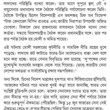
লাদাখের পরিস্থিতি ব্যাখ্যা করেন। তার আগে দুপুরে স্থল, নৌ ও
বায়ুসেনার প্রধানদের সঙ্গে বৈঠকে পরিস্থিতি পর্যালোচনা করেন তিনি।
বৈঠকে উপস্থিত ছিলেন বিদেশমন্ত্রী এস জয়শঙ্কর, চিফ অব ডিফেন্স
স্টাফ জেনারেল বিপিন রাওয়ত এবং জাতীয় নিরাপত্তা উপদেষ্টা অজিত
ডোভাল। বিকালে ফের রাজনাথের বাসভবনে বৈঠকে বসেন সেনা
কর্তারা। সন্ধ্যায় বিদেশমন্ত্রীও বৈঠক করেন প্রধানমন্ত্রীর সঙ্গে। তার পর
রাত পর্যন্ত বৈঠক হয় মোদী ও অমিত শাহের।
এই ঘটনায় মোদী সরকারের কূটনীতি ও সামরিক নীতি প্রশ্নের মুখে
পড়েছে। লাদাখে জট কাটাতে ভারত-চিন আলোচনাও ধাক্কা খেল বলে
মনে করা হচ্ছে। রাতে সেনার বিবৃতিতে বলা হয়েছে, ‘‘দু’পক্ষের সেনা
মুখোমুখি সংঘর্ষের অবস্থান থেকে সরে গিয়েছে। (তবে) ভারতীয় সেনা
দেশের অখণ্ডতা ও সার্বভৌমত্ব রক্ষায় বদ্ধপরিকর।’’
অন্য দিকে, চিনের বিদেশ মন্ত্রকের মুখপাত্র ঝাও লিজিয়াংয়ের হুঁশিয়ারি,
‘আজকের ঘটনার পরে আমরা খুবই কড়া ভাবে জানাচ্ছি, ভারত যেন
সংশ্লিষ্ট চুক্তিগুলি মেনে চলে। তাদের সেনাদের সংযত হতে বলে। তারা
যেন সীমান্ত পার না-হয়।’ তাঁর দাবি, তাদের সেনা শীর্ষ পর্যায়ে বৈঠক
করে গুরুত্বপূর্ণ ঐকমত্যে পৌঁছেছিল। কিন্তু ১৫ জুন ভারতের সেনা সেই
ঐকমত্য ভেঙে দু’-দু’বার সীমান্ত পেরিয়ে চিনা সেনাকে আক্রমণ করে।