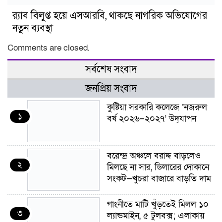
র‍্যাব বিলুপ্ত হয়ে এসআরবি, থাকছে নাগরিক অভিযোগের
নতুন ব্যবস্থা
Comments are closed.
সর্বশেষ সংবাদ
জনপ্রিয় সংবাদ
কুষ্টিয়া সরকারি কলেজে ‘নজরুল
১
বর্ষ ২০২৬–২০২৭’ উদ্‌যাপন
বরেন্দ্র অঞ্চলে বরাদ্দ বাড়লেও
২
মিলছে না সার, ডিলারের দোকানে
সংকট—খুচরা বাজারে বাড়তি দাম
গাংনীতে মাটি খুঁড়তেই মিলল ১০
৩
ল্যান্ডমাইন, ৫ টুলবক্স; এলাকায়