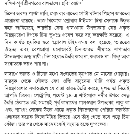
দক্ষিণ-পূর্ব শ্রীনগরের বালতালে। ছবি: রয়টার্স।
চিনের অবশ্য পাল্টা দাবি, সোমবার রাতের গোটা ঘটনার পিছনে ভারতের
প্ররোচনা রয়েছে। আজ বিকেলে ‘গ্লোবাল টাইমস’ চিনা সেনাকে উদ্ধৃত
করে জানিয়েছে, ভারতীয় সেনা গালওয়ান উপত্যকায় ফের প্রকৃত
নিয়ন্ত্রণরেখা টপকে চিনা ভূখণ্ডে প্রবেশ করে বহু ক্ষয়ক্ষতি করেছে। এ
দিন কার্যত হুমকির স্বরে ‘গ্লোবাল টাইমস’-এ বলা হয়েছে, ‘ভারতের
ঔদ্ধত্য এবং বেপরোয়া মনোভাবই চিন-ভারত সীমান্তে লাগাতার
উত্তেজনার জন্য দায়ী। চিন সংঘাত তৈরি করে না, করবেও না। কিন্তু তারা
সংঘাতকে ভয়ও পায় না।’
লাদাখে ভারত ও চিনের মধ্যে সংঘাতের সূত্রপাত মে মাসের গোড়ায়।
দারবুক থেকে দৌলত বেগ ওল্ডি বায়ুসেনা ঘাঁটি পর্যন্ত প্রকৃত
নিয়ন্ত্রণরেখার সমান্তরালে যে রাস্তা ভারত তৈরি করছে, মূলত তা নিয়েই
আপত্তি চিনের। পেট্রোলিং পয়েন্ট ১৪-এ শাইয়োক নদীর উপরে সেতু
তৈরি ঠেকাতে ওই সময়েই পূর্ব লাদাখের গালওয়ান উপত্যকা, নাকু লা
এবং প্যাংগং লেকের উত্তর প্রান্তে প্রকৃত নিয়ন্ত্রণরেখা পেরিয়ে ভারতীয়
এলাকার কয়েক কিলোমিটার ভিতরে এসে তাঁবু গেড়ে বসে পড়ে চিনা
ফৌজ। তার পর থেকে মাঝেমধ্যেই সংঘাত হচ্ছে দু’পক্ষের।