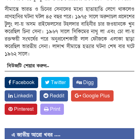
সীমান্তে ভারত ও চিনের সেনাদের মধ্যে হাতাহাতি লেগে থাকলেও
প্রাণহানির ঘটনা ঘটল ৪৫ বছর পরে। ১৯৭৫ সালে অরুণাচল প্রদেশের
টুলুং লা-য় অসম রাইফেলসের টহলদার বাহিনীর চার জওয়ানকে খুন
করেছিল চিনা সেনা। ১৯৬৭ সালে সিকিমের নাথু লা এবং চো লা-য়
রক্তক্ষয়ী সংঘর্ষের পরে অনুপ্রবেশকারী লাল ফৌজকে এলাকা ছাড়া
করেছিল ভারতীয় সেনা। লাদাখ সীমান্তে হত্যার ঘটনা শেষ বার ঘটে
১৯৬২ সালে।
নিউজটি শেয়ার করুন..
Facebook
Twitter
Digg
Linkedin
Reddit
Google Plus
Pinterest
Print
এ জাতীয় আরো খবর ....