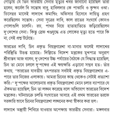
গোড়ায় যে তিন ভারতীয় সেনার মৃত্যুর খবর জানানো হয়েছিল তাঁরা
হলেন, কর্নেল বি সন্তোষ বাবু, হাবিলদার কে পাঝানি ও কুন্দন ওঝা।
ডিসেম্বর মাসেই লাদাখে কমান্ডিং অফিসার হিসেবে দায়িত্ব গ্রহণ
করেছিলেন সন্তোষ। সেনা সূত্রের দাবি, কাল রাতের সংঘর্ষে কোনও
গোলাগুলি চলেনি। রড, পাথর নিয়ে হাতাহাতিতে জড়িয়েছিলেন
দু’দেশের সেনা। কিন্তু স্রেফ খণ্ডযুদ্ধে এত লোকের মৃত্যু হতে পারে কি
না, সেই প্রশ্ন উঠেছে।
ভারতের দাবি, চিন প্রকৃত নিয়ন্ত্রণরেখা না-মানার ফলেই লাদাখের
পরিস্থিতি উত্তপ্ত হয়েছে। দিল্লিতে বিদেশ মন্ত্রকের মুখপাত্র অনুরাগ
শ্রীবাস্তব আজ বলেন, দু’দেশের উচ্চ পর্যায়ের বৈঠকে যে সিদ্ধান্ত হয়েছিল,
চিন তা মেনে চললে দু’পক্ষের এই ক্ষয়ক্ষতি এড়ানো সম্ভব হত। তাঁর
কথায়, ‘‘ভারতের যাবতীয় তৎপরতার সবটাই প্রকৃত নিয়ন্ত্রণরেখার এ-
পারে তার নিজের এলাকায়। আমরা চিনের কাছ থেকেও সেটাই প্রত্যাশা
করি।’’ দু’পক্ষের আলোচনায় প্রকৃত নিয়ন্ত্রণরেখা মেনে চলার ব্যাপারে যে
ঐকমত্য হয়েছিল, চিন তা লঙ্ঘন করেছে বলে অভিযোগ ভারতের বিদেশ
মন্ত্রকের। ঘটনাচক্রে চলতি সংঘাতের আবহে এই প্রথম ভারতের তরফে
সরকারি ভাবে চিনের নিয়ন্ত্রণরেখা লঙ্ঘনের কথা স্বীকার করা হল।
লাদাখে অস্থায়ী শিবিরে যাওয়ার অপেক্ষায় ভারতীয় সেনারা। মঙ্গলবার