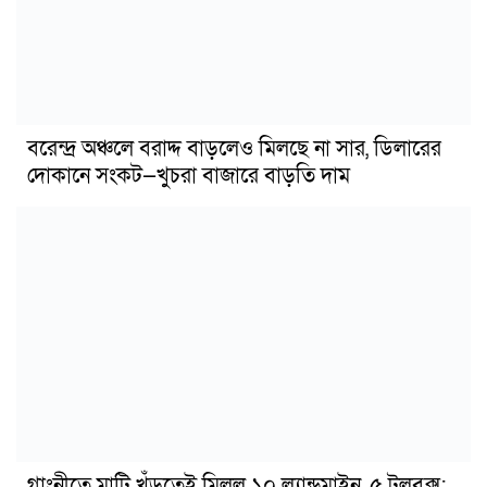
বরেন্দ্র অঞ্চলে বরাদ্দ বাড়লেও মিলছে না সার, ডিলারের
দোকানে সংকট—খুচরা বাজারে বাড়তি দাম
গাংনীতে মাটি খুঁড়তেই মিলল ১০ ল্যান্ডমাইন, ৫ টুলবক্স;