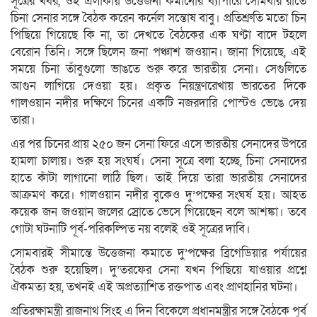
সূত্রের খবর, ওই এলাকায় উত্তেজনা কমানোর ব্যাপারে সোমবার রাতে
চিনা সেনার সঙ্গে বৈঠক করেন কর্নেল সন্তোষ বাবু। প্রতিশ্রুতি মতো চিন
পিছিয়ে গিয়েছে কি না, তা দেখতে বৈঠকের এক ঘণ্টা বাদে টহলে
বেরোন তিনি। সঙ্গে ছিলেন জনা পঞ্চাশ জওয়ান। জানা গিয়েছে, এই
সময়ে চিনা তাঁবুগুলো ভাঙতে শুরু করে ভারতীয় সেনা। সেগুলিতে
আগুন লাগিয়ে দেওয়া হয়। প্রকৃত নিয়ন্ত্রণরেখায় ভারতের দিকে
গালওয়ান নদীর দক্ষিণে চিনের একটি নজরদারি পোস্টও ভেঙে দেয়
তারা।
এর পর চিনের প্রায় ২৫০ জন সেনা ফিরে এসে ভারতীয় সেনাদের উপরে
হামলা চালায়। শুরু হয় সংঘর্ষ। সেনা সূত্রে বলা হচ্ছে, চিনা সেনাদের
হাতে কাঁটা লাগানো লাঠি ছিল। তাই দিয়ে তারা ভারতীয় সেনাদের
আক্রমণ করে। গালওয়ান নদীর বুকেও দু’পক্ষের সংঘর্ষ হয়। আহত
কয়েক জন জওয়ান জলের স্রোতে ভেসে গিয়েছেন বলে আশঙ্কা। তবে
গোটা ঘটনাটি পূর্ব-পরিকল্পিত নয় বলেই ওই সূত্রের দাবি।
সোমবারই সীমান্তে উত্তেজনা কমাতে দু’পক্ষের ব্রিগেডিয়ার পর্যায়ের
বৈঠক শুরু হয়েছিল। দু’তরফের সেনা যখন পিছিয়ে যাওয়ার প্রশ্নে
ঐকমত্য হয়, তখনই এই অপ্রত্যাশিত রক্তপাত এবং প্রাণহানির ঘটনা।
প্রতিরক্ষামন্ত্রী রাজনাথ সিংহ এ দিন বিকেলে প্রধানমন্ত্রীর সঙ্গে বৈঠকে পূর্ব