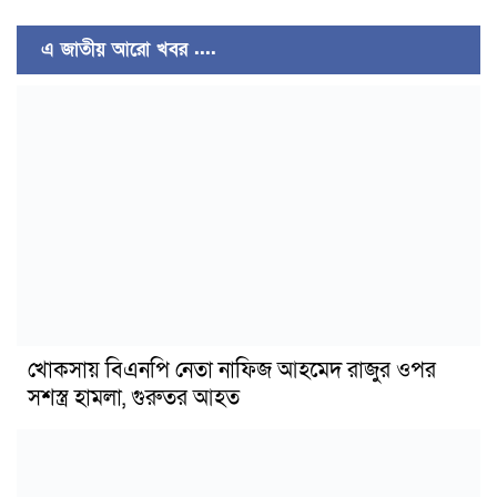
এ জাতীয় আরো খবর ....
খোকসায় বিএনপি নেতা নাফিজ আহমেদ রাজুর ওপর
সশস্ত্র হামলা, গুরুতর আহত