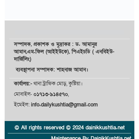
সম্পাদক,
প্রকাশক
ও
মুদ্রাকর
: ড. আমানুর
আমান,
এম.ফিল (আইইউকে), পিএইচডি ( এনবিইউ-
দার্জিলিং)
ব্যবস্থাপনা সম্পাদক: শাহনাজ আমান।
কার্যালয়:-
থানা ট্রাফিক মোড়, কুষ্টিয়া।
মোবাইল-
০১৭১৩-৯১৪৫৭০
,
ইমেইল:
info.dailykushtia@gmail.com
© All rights reserved © 2024 dainikkushtia.net
Maintenance By DainikKushtia.net