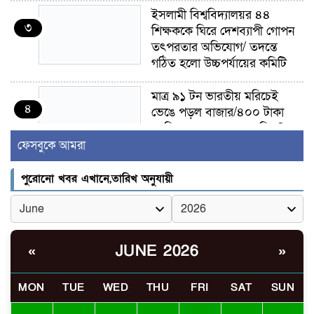
ইসলামী বিশ্ববিদ্যালয়র ৪৪
৩
শিক্ষককে ঘিরে দেশব্যাপী গোপন
তৎপরতার অভিযোগ/ তদন্তে
গঠিত হলো উচ্চপর্যায়ের কমিটি
মাত্র ৯১ টন ভারতীয় মরিচেই
৪
ভেঙে পড়ল বাজার/৪০০ টাকা
কেজি দাম কে ধরে রেখেছিল?
ফেসবুকে আমরা
জুলাই আন্দোলন ছিল সম্মিলিত,
৫
লক্ষ্য হওয়া উচিত ঐক্য ও
পুরোনো খবর এখানে,তারিখ অনুযায়ী
রাষ্ট্রগঠন
ভোরে ঝিনাইদহ সীমান্তে জটলা
৬
দেখে বিএসএফের রাবার বুলেট,
JUNE 2026
«
»
বাংলাদেশি আহত
MON
TUE
WED
THU
FRI
SAT
SUN
চুয়াডাঙ্গা/ প্রথম স্ত্রীকে নিয়ে
৭