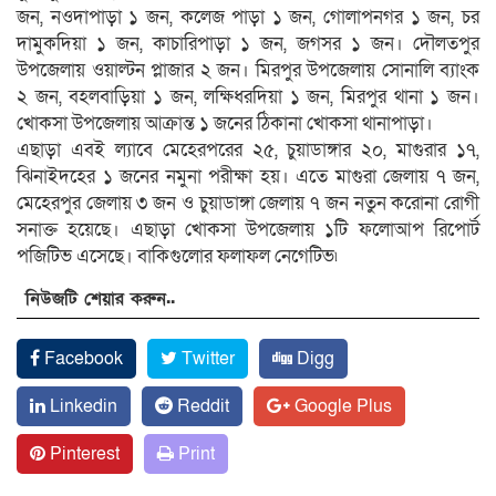
জন, নওদাপাড়া ১ জন, কলেজ পাড়া ১ জন, গোলাপনগর ১ জন, চর
দামুকদিয়া ১ জন, কাচারিপাড়া ১ জন, জগসর ১ জন। দৌলতপুর
উপজেলায় ওয়াল্টন প্লাজার ২ জন। মিরপুর উপজেলায় সোনালি ব্যাংক
২ জন, বহলবাড়িয়া ১ জন, লক্ষিধরদিয়া ১ জন, মিরপুর থানা ১ জন।
খোকসা উপজেলায় আক্রান্ত ১ জনের ঠিকানা খোকসা থানাপাড়া।
এছাড়া এবই ল্যাবে মেহেরপরের ২৫, চুয়াডাঙ্গার ২০, মাগুরার ১৭,
ঝিনাইদহের ১ জনের নমুনা পরীক্ষা হয়। এতে মাগুরা জেলায় ৭ জন,
মেহেরপুর জেলায় ৩ জন ও চুয়াডাঙ্গা জেলায় ৭ জন নতুন করোনা রোগী
সনাক্ত হয়েছে। এছাড়া খোকসা উপজেলায় ১টি ফলোআপ রিপোর্ট
পজিটিভ এসেছে। বাকিগুলোর ফলাফল নেগেটিভ৷
নিউজটি শেয়ার করুন..
Facebook
Twitter
Digg
Linkedin
Reddit
Google Plus
Pinterest
Print