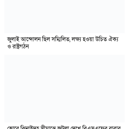
জুলাই আন্দোলন ছিল সম্মিলিত, লক্ষ্য হওয়া উচিত ঐক্য
ও রাষ্ট্রগঠন
ভোরে ঝিনাইদহ সীমান্তে জটলা দেখে বিএসএফের রাবার