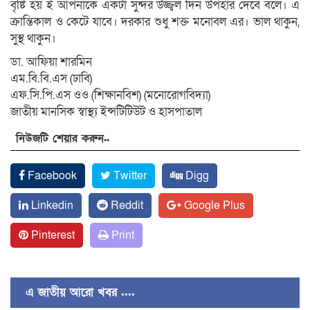
বৃষ্টি হয় ই আপনাকে একটা সুন্দর উজ্জ্বল দিন উপহার দেবে বলে। এ
ক্রান্তিকাল ও কেটে যাবে। দরকার শুধু শক্ত মনোবল এর। ভাল থাকুন,
সুস্থ থাকুন।
ডা. আফিয়া শারমিন
এম.বি.বি.এস (ঢাবি)
এফ.সি.পি.এস ওও (শিক্ষানবিশ) (মনোরোগবিদ্যা)
জাতীয় মানসিক স্বাস্থ্য ইন্সটিটিউট ও হাসপাতাল
নিউজটি শেয়ার করুন..
Facebook
Twitter
Digg
Linkedin
Reddit
Google Plus
Pinterest
Print
এ জাতীয় আরো খবর ....