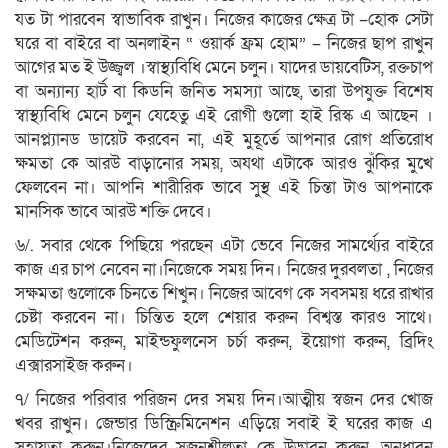
যত টা পারবেন স্বাভাবিক রাখুন। নিজের কাজের ক্ষেত্র টা –হোক সেটা
ঘরে বা বাইরে বা অনলাইন “ ওয়ার্ক ফ্রম হোম” – নিজের ছাপ রাখুন
আগের মত ই উজ্জ্বল ।স্বাস্থ্যবিধি মেনে চলুন। যাদের ডায়বেটিস, রক্তচাপ
বা অন্যান্য হার্ট বা কিডনি জনিত সমস্যা আছে, তারা উপযুক্ত বিশেষ
স্বাস্থ্যবিধি মেনে চলুন যেহেতু এই রোগী গুলো হাই রিস্ক এ আছেন ।
আনপ্ল্যানড ডায়েট করবেন না, এই মুহূর্তে আপনার রোগ প্রতিরোধ
ক্ষমতা কে আরউ বাড়ানোর সময়, অযথা এটাকে আরও ঝুঁকির মুখে
ফেলবেন না। আপনি শারীরিক ভাবে সুস্থ এই চিন্তা টাও আপনাকে
মানসিক ভাবে আরউ শক্তি দেবে।
৬/. সবার থেকে পিছিয়ে পরছেন এটা ভেবে নিজের সামর্থ্যের বাইরে
কাজ এর চাপ নেবেন না।নিজেকে সময় দিন। নিজের দুরবলতা , নিজের
সক্ষমতা গুলোকে চিনতে শিখুন। নিজের আবেগ কে সবসময় ধরে রাখার
চেষ্টা করবেন না। চিন্তিত হলে শেয়ার করুন বিশ্বস্ত কারও সাথে।
মেডিটেশন করুন, মাইন্ডফুলনেস চর্চা করুন, ইয়োগা করুন, ব্রিদিং
এক্সারসাইজ করুন।
৭/ নিজের পরিবার পরিজন দের সময় দিন।আত্মীয় স্বজন দের খোজ
খবর রাখুন। জেন্ডার ডিস্ক্রিমিনেশন এড়িয়ে সবাই ই ঘরের কাজ এ
সহায়তা করুন।নিজেদের সৃজনশীলতা কে উদ্ভাবন করুন, অনুধাবন