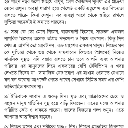
হট লাইন নম্বর গুলো গুছিয়ে রাখুন, টেলি মেডিসিন সুবিধা এর প্রক্রিয়া
জেনে রাখুন। অবস্থা খারাপ হয়ে গেলেউ একটি এম্বুলেন্স এর নিশ্চয়তা
রাখতে পারেন কিনা দেখুন। সব ব্যবস্থা আগে থেকে গুছিয়ে রাখলে
দুশ্চিন্তা অনেকটা ই কমাতে পারবেন।
৩/ সত্য কে তো মেনে নিলেন, বাস্তববাদী হিসেবে, সচেতন একজন
নাগরিক হিসেবে অনেক অগ্রিম পদক্ষেপ ও নিয়ে রাখলেন। কিন্তু দিন
শেষ এ আপনি তো রোবট নন , রক্ত মাংশের একজন মানুষ। নিজের মন
কে দুশ্চিন্তা থেকে ভয় থেকে সামলাবেন কিভাবে ?প্রথমেই নিজের
মানসিক সুস্থতা যদি বজায় রাখতে চান তবে আপনি এবং আপনার
পরিবার এর মানুষদের দিনে একবারের বেশি টেলিভিশন এ খবর
দেখতে দিবেন না। সামাজিক যোগাযোগ এর মাধ্যম গুলোতে যেখানে
ঘন ঘন করোনা আপডেট পেতে পারেন সেখানে সিমিত সময় এর বেশি
অতিবাহিত করবেন না।
৪/ ইতিবাচক সংবাদ এ গুরুত্ব দিন। মৃত এবং আক্রান্তদের চেয়ে ও
বহুগুন মানুষ প্রতিদিন সুস্থ হয়ে বাড়ি ফিরছেন। এদের মধ্যে আপনার
পরিচিত কেউ ও থাকতে পারেন। তাদের বিজয়ের গল্প শুনুন। এতে
আপনার আত্মবিশ্বাস বাড়বে।
৫/ নিজের মনের এবং শরীরের যতœ নিন। নিজের প্রাত্যহিক জিবনকে