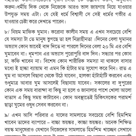
করুন।ধর্মীয় দিক থেকে নিজেকে আরও ভাল জায়গায় নিয়ে যাওয়ার
উপযুক্ত সময় এটা। যে যেই ধর্মে বিশ্বাসী সে সেই ধর্মের গভীর এ
যাওয়ার চেষ্টা করে দেখতে পারেন।
৮/ নিয়ম মাফিক ঘুমান। করোনা কালীন সময় এ এখন সবচেয়ে বেশি
যে সমস্যা টা তে মানুষ ভুগছে তা হল নিদ্রাহীনতা ।দিনের বেলা ঘুমানর
অভ্যাস কোন ভাবেই বাদ দিতে না পারলে দিনের বেলা ২০ মি এর বেশি
ঘুমাবেন না। ধূমপান এর অভ্যাস পুরোপুরি বাদ দিন। সন্ধ্যার পর কোন
চা, কফি খাবেন না। বিশেষ কোন শারীরিক সমস্যা না থাকলে বাসার
মধ্যে ই হাল্কা ব্যায়াম বা এমন কি হাঁটার মত সুযোগ করে নিন। রাত এ
ঘুম না আসলে বিছানা থেকে উঠে যাবেন , হালকা হাঁটাহাঁটি করবেন এবং
শুধুমাত্র আবার ঘুম আসলেই বিছানায় যাবেন। সকালের বা দুপুরের
কোন এক সময় বারান্দা বা কিছু না হলে ও জানালার পাশে খোলা আলো
বাতাস এ কিছু সময় কাটাবেন। কোন অবস্থাতেই চিকিৎসকের পরামর্শ
ছাড়া ঘুমের ওষুধ সেবন করবেন না।
৯/ এখন আসি পরিবার এ যাদের সামলাতে সবচেয়ে বেশি হিমশিম
খাবেন তাদের ব্যাপারে – বাচ্চা ভয়ঙ্কর , কাচ্চা ভয়ঙ্কর। অনেক শিক্ষিত
বয়স্ক মানুষেরাও যেখানে নিজেদের সামলাতে হিমশিম খাচ্ছেন সেখানে