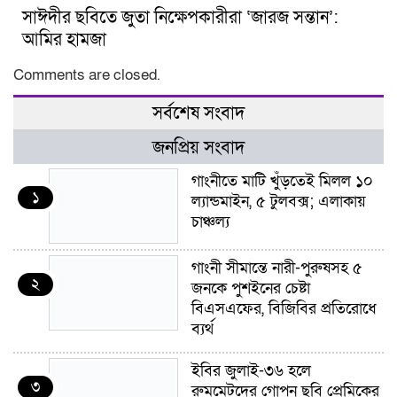
সাঈদীর ছবিতে জুতা নিক্ষেপকারীরা ‘জারজ সন্তান’:
আমির হামজা
Comments are closed.
সর্বশেষ সংবাদ
জনপ্রিয় সংবাদ
গাংনীতে মাটি খুঁড়তেই মিলল ১০
১
ল্যান্ডমাইন, ৫ টুলবক্স; এলাকায়
চাঞ্চল্য
গাংনী সীমান্তে নারী-পুরুষসহ ৫
২
জনকে পুশইনের চেষ্টা
বিএসএফের, বিজিবির প্রতিরোধে
ব্যর্থ
ইবির জুলাই-৩৬ হলে
৩
রুমমেটদের গোপন ছবি প্রেমিকের