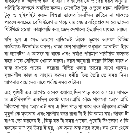
বাচ্চাদের টা আন্দাজ করা ই যায়। বাচ্চাদের কে তাদের বয়স অনুযায়ী
পরিস্থিতি সম্পর্কে অবহিত করুন। নেগেটিভ টুকু ও তুলে ধরুন, পজিটিভ
টুকু ও হাইলাইট করুন।শিশুরা তাদের দৈনন্দিন রুটিনে না থাকতে
পারলে সবচেয়ে বেশি উদ্বেগ এ পড়ে যায় যেটার বহিঃ প্রকাশ হয় তাদের
খিটখিটে হওয়া , কান্নাকাটি করা, জেদ দেখানো ইত্যাদির মাধ্যমে।বাচ্চা
যদি স্কুল এ যেত তাহলে বাড়িতেই তাঁকে স্কুলের আদলে বিভিন্ন
কর্মকাণ্ডে উৎসাহিত করুন। বাচ্চা যেন সারাদিন শুধুমাত্র মোবাইল, ট্যাব
বা ল্যাপটপ এ আসক্ত না থাকে এবং পর্যাপ্ত পরিমাণ শারীরিক কসরত
করে থাকে সেদিকে খেয়াল করুন। বয়স অনুযায়ী ঘরের বিভিন্ন কাজ এ
ব্যস্ত রাখতে পারেন ।ঘরোয়া বিভিন্ন খলায় তাদের সাথে থাকুন।
সৃজনশীল কাজ এ সাহায্য করুন। ধর্মীয় ভিত তৈরি তে সময় দিন।
আপনার বাচ্চাদের সাথে পর্যাপ্ত সময় কাটান।
এই পৃথিবী এর আগেও অনেক ভয়াবহ দিন পাড় করে আসছে। সামনে
ও এইদিনগুলি একদিন কেটে যাবে।আমি বেঁচে থাকবো তো? আমি
চিকিৎসা পাব তো? এই ভয় এ দিন পাড় না করে বরং জীবনের প্রতিটা
মুহূর্ত কে মূল্যবান এবং স্মরণীয় করে রাখা টা ই কি কাম্য নয়। জীবন টা
যাপন তো করবেন ই , কিন্তু যত টা সময় পাবেন, পুরোটা উপভোগ ও কি
করবেন না? সূর্য উদয় ই হয়, এক সময় অস্ত যাবে বলে। ঘন মেঘ থেকে