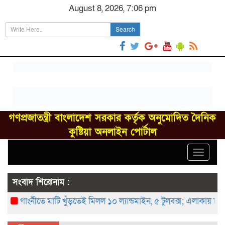
August 8, 2026, 7:06 pm
Search
গণপ্রজাতন্ত্রী বাংলাদেশ সরকার কর্তৃক অনুমোদিত দৈনিক
কুষ্টিয়া অনলাইন পোর্টাল
Toggle
navigat
সংবাদ শিরোনাম :
গাংনীতে মাটি খুঁড়তেই মিলল ১০ ল্যান্ডমাইন, ৫ টুলবক্স; এলাকায় চাঞ্চল্য