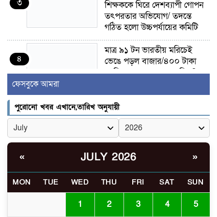
৩
শিক্ষককে ঘিরে দেশব্যাপী গোপন
তৎপরতার অভিযোগ/ তদন্তে
গঠিত হলো উচ্চপর্যায়ের কমিটি
মাত্র ৯১ টন ভারতীয় মরিচেই
৪
ভেঙে পড়ল বাজার/৪০০ টাকা
কেজি দাম কে ধরে রেখেছিল?
ফেসবুকে আমরা
জুলাই আন্দোলন ছিল সম্মিলিত,
৫
লক্ষ্য হওয়া উচিত ঐক্য ও
পুরোনো খবর এখানে,তারিখ অনুযায়ী
রাষ্ট্রগঠন
ভোরে ঝিনাইদহ সীমান্তে জটলা
৬
দেখে বিএসএফের রাবার বুলেট,
JULY 2026
«
»
বাংলাদেশি আহত
MON
TUE
WED
THU
FRI
SAT
SUN
চুয়াডাঙ্গা/ প্রথম স্ত্রীকে নিয়ে
৭
মালয়েশিয়ায়, দ্বিতীয় স্ত্রী
1
2
3
4
5
বুলডোজার দিয়ে ভাঙলো স্বামীর