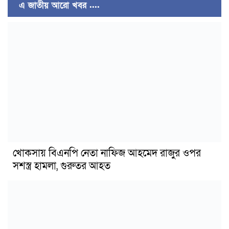
এ জাতীয় আরো খবর ....
খোকসায় বিএনপি নেতা নাফিজ আহমেদ রাজুর ওপর
সশস্ত্র হামলা, গুরুতর আহত