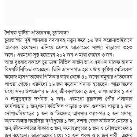
দৈনিক কুষ্টিয়া প্রতিবেদক, চুয়াডাঙ্গা/
চুয়াডাঙ্গায় দুই আনসার সদস্যসহ নতুন করে ১৬ জন করোনাভাইরাসে
আক্রান্ত হয়েছেন। এনিয়ে জেলায় আক্রান্তের সংখ্যা দাঁড়ালো ৩২৩
জনে। এরমধ্যে সুস্থ হয়েছেন ২০২ জন ও মারা গেছেন ৩ জন।
আজ বুধবার সকালে চুয়াডাঙ্গা সিভিল সার্জন ডা.এএসএম মারুফ হাসান
বিষয়টি নিশ্চিত করেছেন। তিনি জানান,গত ২৪ ঘন্টায় কুষ্টিয়া মেডিকেল
কলেজ হাসপাতালের পিসিআর ল্যাব থেকে ৪০ জনের নমুনার প্রতিবেদন
পাওয়া গেছে। এরমধ্যে ১৬ জন করোনা শনাক্ত হয়েছেন। আক্রান্তদের
মধ্যে সদর উপজেলার ৮ জন, জীবননগরের ৫ জন, আলমডাঙ্গার ১ জন
ও দামুড়হুদার দর্শনায় ২ জন। এরমধ্যে চুয়াডাঙ্গা পৌর এলাকার
ফার্মপাড়ায় ১ জন,থানা কাউন্সিল পাড়ার ৩ জন, গুলশান পাড়ার ১ জন,
দৌলাতদিয়াড়ের ১ জন ও ডিঙ্গেদহ আনসার ক্যাম্পের ২ জন সদস্য,
আলমডাঙ্গার নহরদিয়া দূর্গাপুরের ১ জন, দর্শনা কেরু অফিসার্স মেসের ২
জন, জীবননগরের বাঁকার ৩ জন, মনোহরপুরের ১ জন ও দৌলতগঞ্জের ১
জন রয়েছেন। আক্রান্তদের মধ্যে ১২ জন পুরুষ ও ৪ জন নারী। এদের